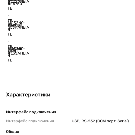
RL2SAHEIA
4
SE4750
ГБ
1
ГБ
MC32N0-
Нет
Android
/
38
1D
5200
SL3HAHEIA
4
ГБ
1
ГБ
MC32N0-
Android
Нет
/
38
1D
5200
RL3SAHEIA
4
4
ГБ
Характеристики
Интерфейс подключения
Интерфейс подключения
USB, RS-232 (COM порт, Serial)
Общие