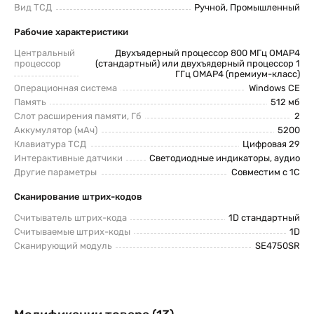
Вид ТСД
Ручной, Промышленный
Рабочие характеристики
Центральный
Двухъядерный процессор 800 МГц OMAP4
процессор
(стандартный) или двухъядерный процессор 1
ГГц OMAP4 (премиум-класс)
Операционная система
Windows CE
Память
512 мб
Слот расширения памяти, Гб
2
Аккумулятор (мАч)
5200
Клавиатура ТСД
Цифровая 29
Интерактивные датчики
Светодиодные индикаторы, аудио
Другие параметры
Совместим с 1С
Сканирование штрих-кодов
Считыватель штрих-кода
1D стандартный
Считываемые штрих-коды
1D
Сканирующий модуль
SE4750SR