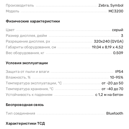
Производитель
Zebra, Symbol
Модель
MC3200
Физические характеристики
Цвет
серый
Размер дисплея, дюйм
3
Разрешение дисплея, px
320х240 (QVGA)
Габариты оборудования, см
19,04 x 8,19 x 4,52
Вес оборудования, кг
0.509
Условия эксплуатации
Защита от пыли и влаги
IP54
Влажность, %
10-95%
Температура эксплуатации, °C
от -20 до 50
Температура хранения, °C
от -40 до 70
Устойчивость к падениям
с 1,2 м на бетон
Беспроводная связь
Тип соединения
Bluetooth
Характеристики ТСД