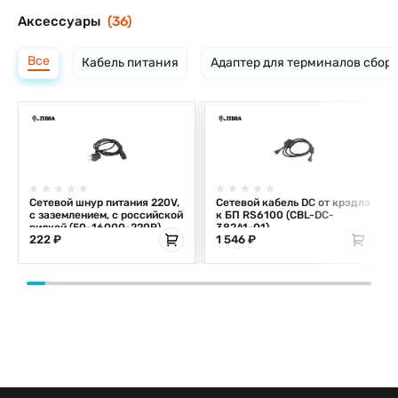
Аксессуары
(36)
Все
Кабель питания
Адаптер для терминалов сбор
Сетевой шнур питания 220V,
Сетевой кабель DC от крэдла
с заземлением, с российской
к БП RS6100 (CBL-DC-
вилкой (50-16000-220R)
382A1-01)
222 ₽
1 546 ₽