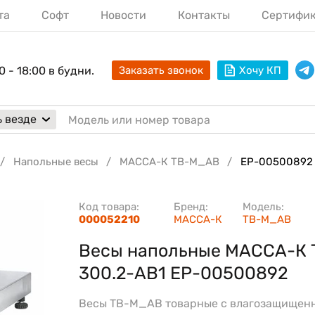
та
Софт
Новости
Контакты
Сертифи
0 - 18:00 в будни.
Заказать звонок
Хочу КП
 везде
Напольные весы
МАССА-К TB-M_AB
EP-00500892
Код товара:
Бренд:
Модель:
000052210
МАССА-К
TB-M_AB
Весы напольные МАССА-К 
300.2-АB1 ЕР-00500892
Весы TB-M_AB товарные с влагозащищен