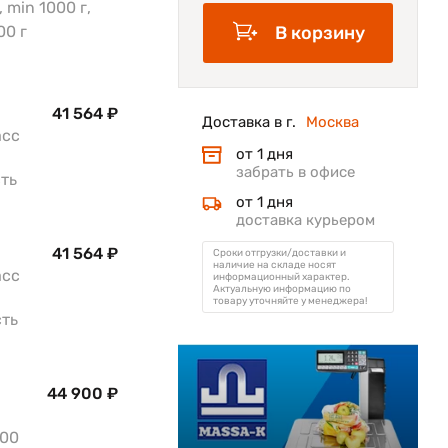
 min 1000 г,
00 г
В корзину
41 564 ₽
Доставка в г.
Москва
асс
от 1 дня
забрать в офисе
сть
от 1 дня
доставка курьером
41 564 ₽
Сроки отгрузки/доставки и
наличие на складе носят
асс
информационный характер.
Актуальную информацию по
товару уточняйте у менеджера!
сть
44 900 ₽
300