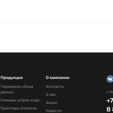
Продукция
О компании
Терминалы сбора
Контакты
г.М
данных
О нас
+7
Сканеры штрих-кода
Акции
8
Принтеры этикеток
Новости