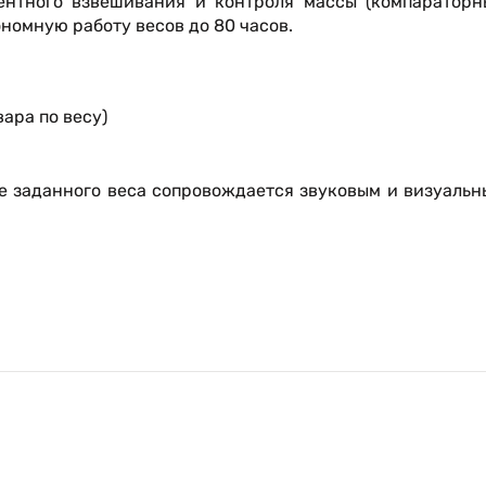
ентного взвешивания и контроля массы (компараторн
номную работу весов до 80 часов.
ара по весу)
 заданного веса сопровождается звуковым и визуальн