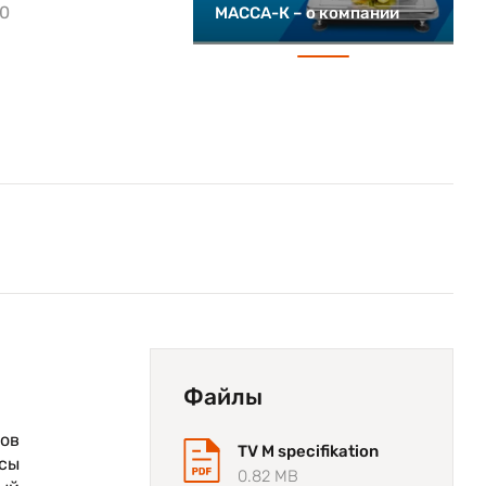
00
МАССА-К – о компании
Файлы
ов
TV M specifikation
есы
0.82 MB