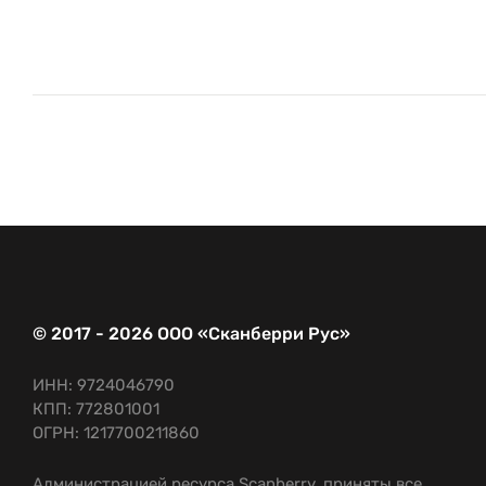
© 2017 - 2026 ООО «Сканберри Рус»
ИНН: 9724046790
КПП: 772801001
ОГРН: 1217700211860