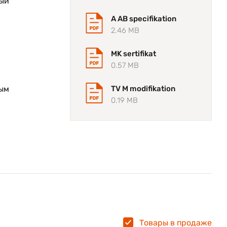
ый
A AB specifikation
2.46 MB
MK sertifikat
0.57 MB
ым
TV M modifikation
0.19 MB
Товары в продаже