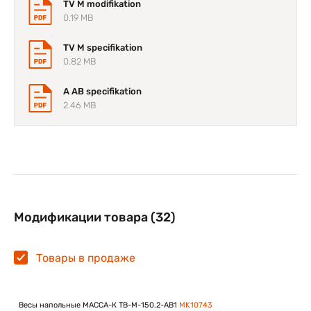
TV M modifikation
0.19 MB
TV M specifikation
0.82 MB
A AB specifikation
2.46 MB
Модификации товара (32)
Товары в продаже
Весы напольные МАССА-К TB-M-150.2-АB1
MK10743