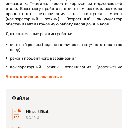
операциях. Терминал весов в корпусе из нержавеющей
стали. Весы могут работать в счетном режиме, режимах
процентного взвешивания и контроля массы
(компараторный режим). Встроенный аккумулятор
обеспечивает автономную работу весов до 80 часов.
Дополнительные режимы работы:
счетный режим (подсчет количества штучного товара по
весу)
режим процентного взвешивания
компараторный режим взвешивания (достижение
заданного веса сопровождается звуковым и визуальным
Читать описание полностью
сигналами)
взвешивание животных (подвижных грузов)
Файлы
MK sertifikat
0.57 MB