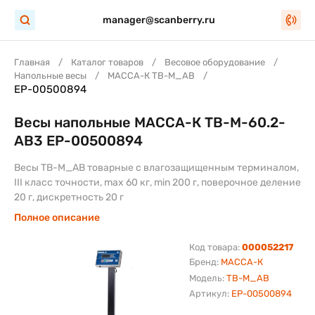
manager@scanberry.ru
Главная
Каталог товаров
Весовое оборудование
Напольные весы
МАССА-К TB-M_AB
EP-00500894
Весы напольные МАССА-К TB-M-60.2-
АB3 ЕР-00500894
Весы TB-M_AB товарные с влагозащищенным терминалом,
III класс точности, max 60 кг, min 200 г, поверочное деление
20 г, дискретность 20 г
Полное описание
Код товара:
000052217
Бренд:
МАССА-К
Модель:
TB-M_AB
Артикул:
EP-00500894