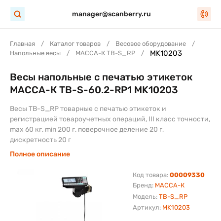
manager@scanberry.ru
Главная
Каталог товаров
Весовое оборудование
MK10203
Напольные весы
МАССА-К TB-S_RP
Весы напольные с печатью этикеток
МАССА-К TB-S-60.2-RP1 MK10203
Весы TB-S_RP товарные с печатью этикеток и
регистрацией товароучетных операций, III класс точности,
max 60 кг, min 200 г, поверочное деление 20 г,
дискретность 20 г
Полное описание
Код товара:
00009330
Бренд:
МАССА-К
Модель:
TB-S_RP
Артикул:
MK10203