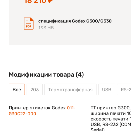
18 210 ₽
спецификация Godex G300/G330
1.93 MB
Модификации товара (4)
Все
203
Термотрансферная
USB
RS-
Принтер этикеток Godex
TT принтер G300, 
011-
ширина печати 10
G30C22-000
скорость печати 
USB, RS-232 (COM
Serial)