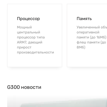
Процессор
Память
Мощный
Увеличенный об
центральный
оперативной
процессор типа
памяти (до 16Мб)
ARM7, дающий
флеш памяти (до
прирост
8Мб)
производительности
G300 новости