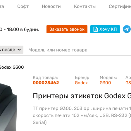
та
Софт
Новости
Контакты
Сертифи
0 - 18:00 в будни.
Заказать звонок
Хочу КП
 везде
Godex G300
Код товара:
Бренд:
Модель:
Ар
000025462
Godex
G300
G
Принтеры этикеток Godex 
TT принтер G300, 203 dpi, ширина печати 
скорость печати 102 мм/сек, USB, RS-232 
Serial)