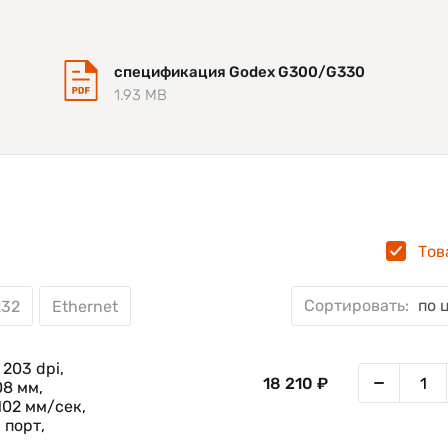
спецификация Godex G300/G330
1.93 MB
Тов
Сортировать:
по 
232
Ethernet
203 dpi,
18 210 ₽
8 мм,
102 мм/сек,
 порт,