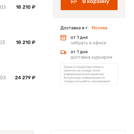
В корзину
203
18 210 ₽
Доставка в г.
Москва
от 1 дня
203
18 210 ₽
забрать в офисе
от 1 дня
доставка курьером
Сроки отгрузки/доставки и
наличие на складе носят
информационный характер.
203
24 279 ₽
Актуальную информацию по
товару уточняйте у менеджера!