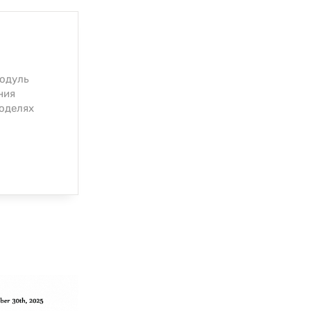
модуль
ния
моделях