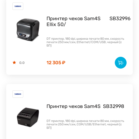
Принтер чеков Sam4S
SB32996
Ellix 50/
DT принтер, 180 dpi, ширина печати 80 мм, скорость
печати 250 мм/сек, Ethernet/COM/USB, черный (с
БП)
12 305 ₽
0.0
Принтер чеков Sam4S
SB32998
DT принтер, 180 dpi, ширина печати 80 мм, скорость
печати 250 мм/сек, COM/USB/Ethernet, черный (с
БП)