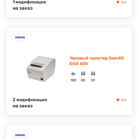
1 модификация
0.0
на заказ
Чековый принтер Sam4S
ElliX 40II
180
80
59
2 модификации
0.0
на заказ