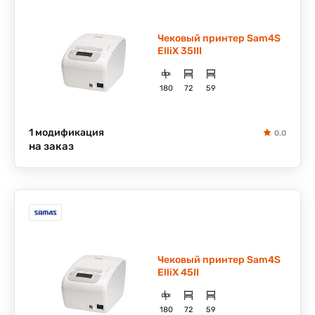
Чековый принтер Sam4S
ElliX 35III
180
72
59
1 модификация
0.0
на заказ
Чековый принтер Sam4S
ElliX 45II
180
72
59