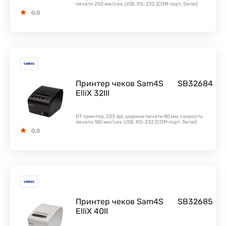
печати 250 мм/сек, USB, RS-232 (COM порт, Serial)
0.0
Принтер чеков Sam4S
SB32684
ElliX 32III
DT принтер, 203 dpi, ширина печати 80 мм, скорость
печати 180 мм/сек, USB, RS-232 (COM порт, Serial)
0.0
Принтер чеков Sam4S
SB32685
ElliX 40II