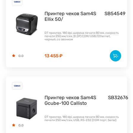
Принтер чеков Sam4S
SB54549
Ellix 50/
DT принтер, 180 dpi, ширина печати 80 мм, скорость
печати 250 мм/сек, (K DP) COM/USB/Ethernet,
черный, со звонком
13 455 ₽
0.0
Принтер чеков Sam4S
SB32676
Gcube-100 Callisto
DT принтер, 180 dpi, ширина печати 80 мм, скорость
печати 250 мм/сек, USB, RS-232 (COM порт, Serial)
0.0