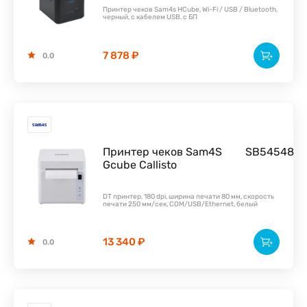
Принтер чеков Sam4s HCube, Wi-Fi / USB / Bluetooth,
черный, с кабелем USB, с БП
7 878 ₽
0.0
Принтер чеков Sam4S
SB54548
Gcube Callisto
DT принтер, 180 dpi, ширина печати 80 мм, скорость
печати 250 мм/сек, COM/USB/Ethernet, белый
13 340 ₽
0.0