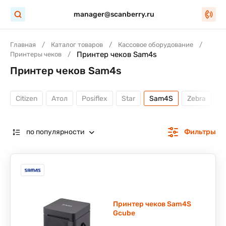
manager@scanberry.ru
Главная
Каталог товаров
Кассовое оборудование
Принтер чеков Sam4s
Принтеры чеков
Принтер чеков Sam4s
Citizen
Атол
Posiflex
Star
Sam4S
Zebra
м
по популярности
Фильтры
Принтер чеков Sam4S
Gcube