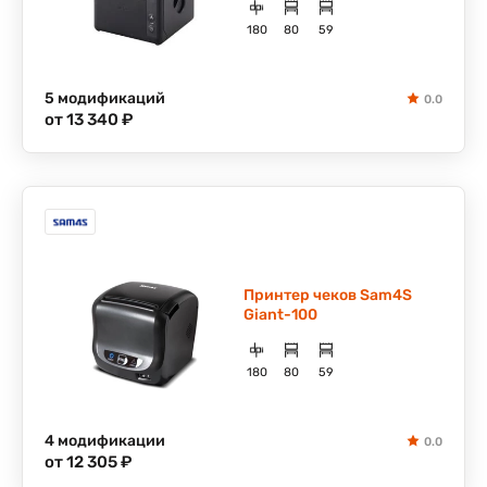
180
80
59
5 модификаций
0.0
от 13 340 ₽
Принтер чеков Sam4S
Giant-100
180
80
59
4 модификации
0.0
от 12 305 ₽