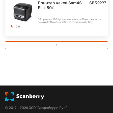
Принтер чеков Sam4S
SB32997
Ellix 50/
DT принтер, 180 dpi, ширина печати 80 мм, скорость
печати 250 мм/сек, USB/Wi-Fi, черный (с БП)
0.0
1
© 2017 - 2026 ООО "Скарнберри Рус"