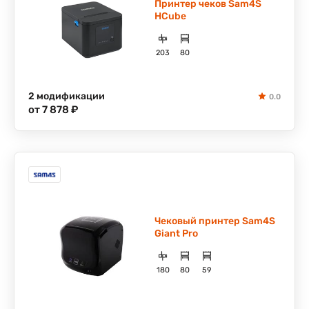
Принтер чеков Sam4S
HCube
203
80
2 модификации
0.0
от 7 878 ₽
Чековый принтер Sam4S
Giant Pro
180
80
59