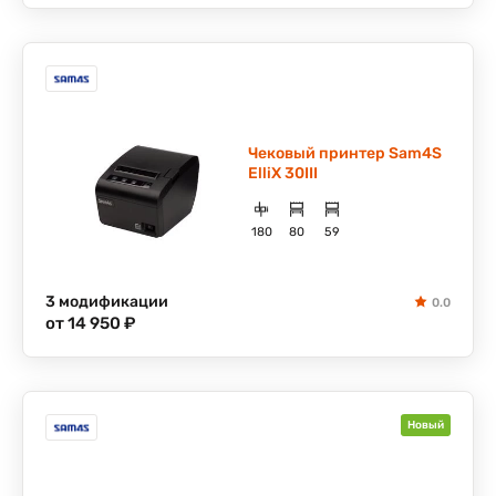
Чековый принтер Sam4S
ElliX 30III
180
80
59
3 модификации
0.0
от 14 950 ₽
Новый