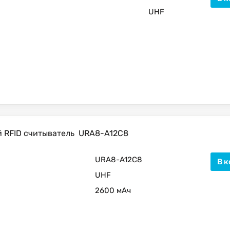
UHF
 RFID считыватель
URA8-A12C8
URA8-A12C8
В к
UHF
2600 мАч