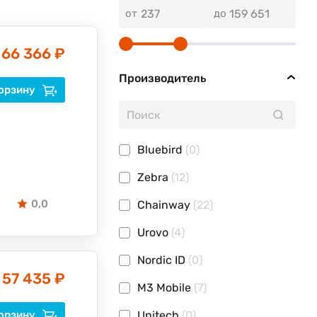
от
до
66 366 ₽
Производитель
орзину
Bluebird
(0)
Zebra
(12)
0,0
Chainway
(22)
Urovo
(4)
Nordic ID
(0)
57 435 ₽
M3 Mobile
(7)
орзину
Unitech
(0)