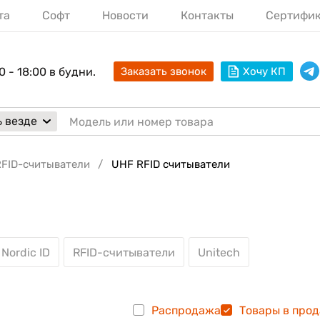
та
Софт
Новости
Контакты
Сертифи
0 - 18:00 в будни.
Заказать звонок
Хочу КП
 везде
RFID-считыватели
UHF RFID считыватели
Nordic ID
RFID-считыватели
Unitech
Распродажа
Товары в про