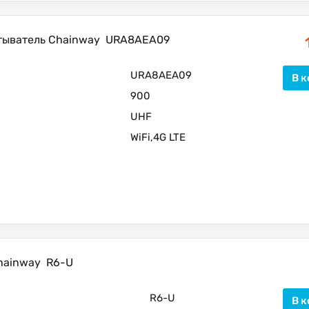
тыватель Chainway
URA8AEA09
URA8AEA09
В к
900
UHF
WiFi,4G LTE
hainway
R6-U
R6-U
В к