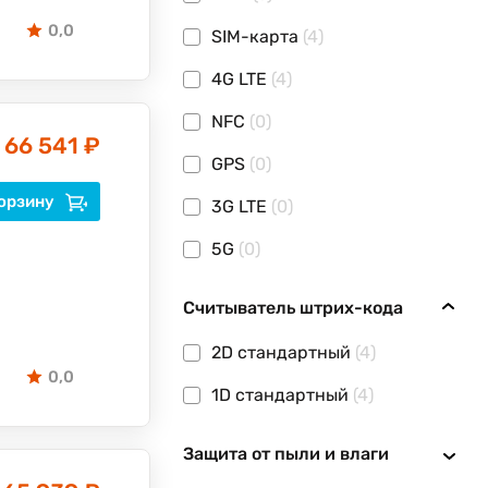
0,0
SIM-карта
(4)
4G LTE
(4)
NFС
(0)
66 541 ₽
GPS
(0)
орзину
3G LTE
(0)
5G
(0)
Считыватель штрих-кода
2D стандартный
(4)
0,0
1D стандартный
(4)
Защита от пыли и влаги