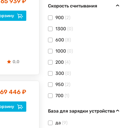
65 939 ₽
Скорость считывания
орзину
900
(2)
1300
(0)
600
(8)
1000
(0)
0,0
200
(4)
300
(0)
950
(2)
69 446 ₽
700
(1)
орзину
База для зарядки устройства
да
(9)