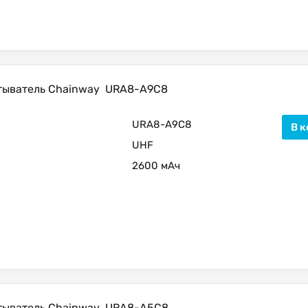
тыватель Chainway
URA8-A9C8
URA8-A9C8
В к
UHF
2600 мАч
тыватель Chainway
URA8-A5C8