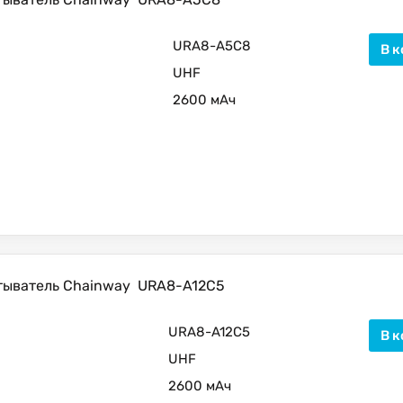
URA8-A5C8
В к
UHF
2600 мАч
тыватель Chainway
URA8-A12C5
URA8-A12C5
В к
UHF
2600 мАч