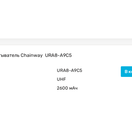
тыватель Chainway
URA8-A9C5
URA8-A9C5
В к
UHF
2600 мАч