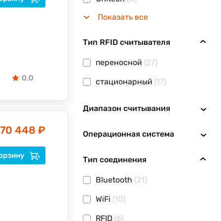
Показать все
Тип RFID считывателя
переносной
(27)
0,0
стационарный
(17)
Диапазон считывания
70 448 ₽
Операционная система
орзину
Тип соединения
Bluetooth
(21)
WiFi
(10)
RFID
(6)