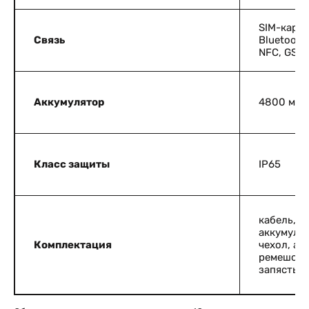
SIM-карта
Связь
Bluetooth,
NFС, GSM,
Аккумулятор
4800 мАч
Класс защиты
IP65
кабель,
аккумулят
Комплектация
чехол, ад
ремешок 
запястье