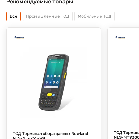
Рекомендуемые товары
Все
Промышленные ТСД
Мобильные ТСД
ТСД Термина
ТСД Терминал сбора данных Newland
NLS-MT930
NLS-MT6755-W4