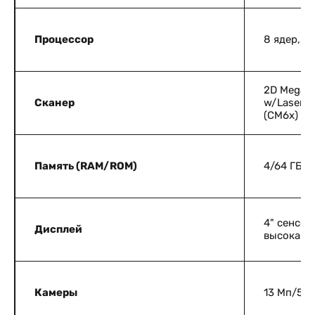
Процессор
8 ядер, 2,
2D Mega P
Сканер
w/Laser A
(CM6x)
Память (RAM/ROM)
4/64 ГБ
4" сенсор
Дисплей
высокая ч
Камеры
13 Мп/5 М