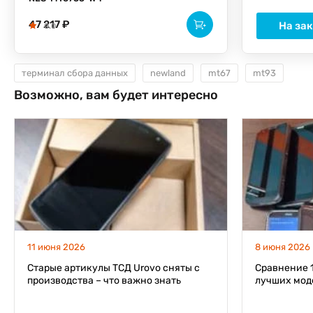
47 217 ₽
На за
0.0
0.0
терминал сбора данных
newland
mt67
mt93
Возможно, вам будет интересно
11 июня 2026
8 июня 2026
Старые артикулы ТСД Urovo сняты с
Сравнение 1
производства – что важно знать
лучших мод
заказчикам в 2026 году
данных на 2