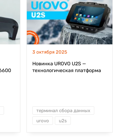
3 октября 2025
2 окт
Новинка UROVO U2S —
Нови
6600
технологическая платформа
перв
для профессиональных задач
корп
терминал сбора данных
тер
urovo
u2s
uro