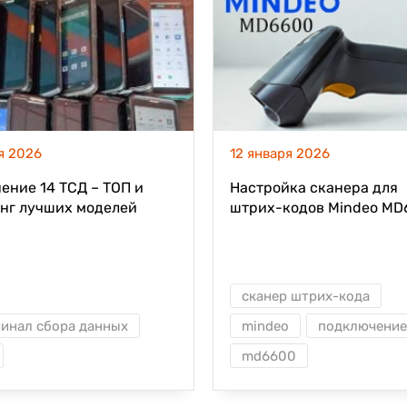
я 2026
12 января 2026
ение 14 ТСД – ТОП и
Настройка сканера для
нг лучших моделей
штрих-кодов Mindeo MD
налов сбора данных на
год
сканер штрих-кода
инал сбора данных
mindeo
подключение
md6600