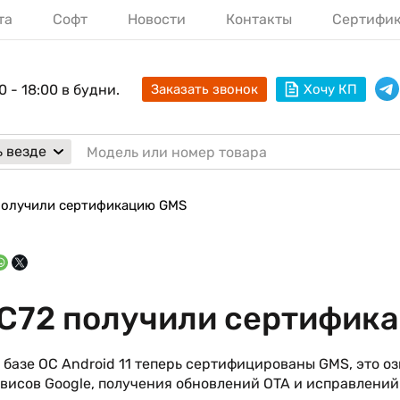
та
Софт
Новости
Контакты
Сертифи
0 - 18:00 в будни.
Заказать звонок
Хочу КП
 везде
 получили сертификацию GMS
 C72 получили сертифик
 базе ОС Android 11 теперь сертифицированы GMS, это оз
висов Google, получения обновлений OTA и исправлени