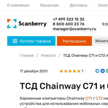
О компании
Вакансии
Доставка
Опла
+7 499 322 15 32
8 800 600 23 76
9:0
manager@scanberry.ru
Искать
Каталог товаров
Распродажа
Главная
Новости
ТСД Chainway C71 и C72
17 декабря 2021
1
ТСД Chainway C71 и
Карманные компьютеры Chainway
C71
/
C72
на
устройства для использования мобильных сер