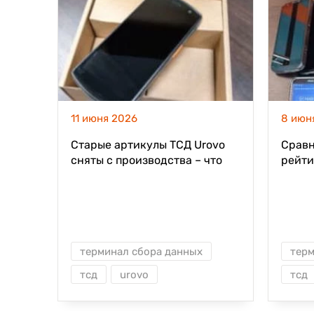
11 июня 2026
8 июн
Старые артикулы ТСД Urovo
Сравн
сняты с производства – что
рейти
важно знать заказчикам в
терми
2026 году
2026 
терминал сбора данных
терм
тсд
urovo
тсд