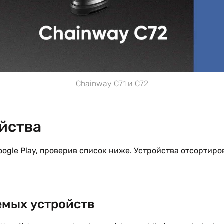
Chainway C71 и C72
йства
ogle Play, проверив список ниже. Устройства отсортиров
мых устройств