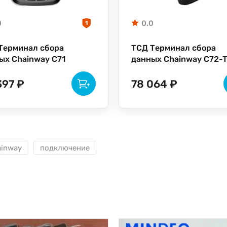
0
0.0
1
Терминал сбора
ТСД Терминал сбора
ых Chainway C71
данных Chainway C72-
PG
397 ₽
78 064 ₽
ainway
подключение