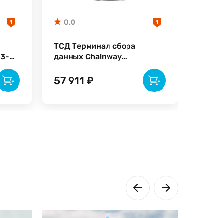
0.0
1
1
ТСД Терминал сбора
T3-
данных Chainway
C72AEA08-T1
57 911 ₽