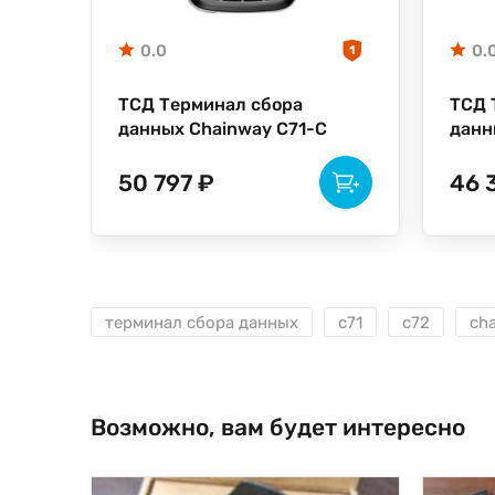
0.0
0.
1
ТСД Терминал сбора
ТСД 
данных Chainway C71-C
данн
50 797 ₽
46 
терминал сбора данных
c71
c72
ch
Возможно, вам будет интересно