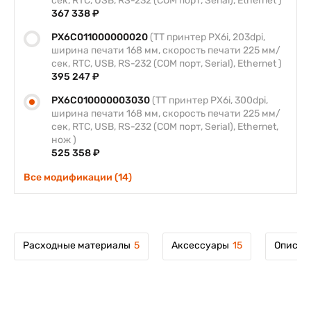
сек, RTC, USB, RS-232 (COM порт, Serial), Ethernet )
367 338 ₽
PX6C011000000020
(TT принтер PX6i, 203dpi,
ширина печати 168 мм, скорость печати 225 мм/
сек, RTC, USB, RS-232 (COM порт, Serial), Ethernet )
395 247 ₽
PX6C010000003030
(TT принтер PX6i, 300dpi,
ширина печати 168 мм, скорость печати 225 мм/
сек, RTC, USB, RS-232 (COM порт, Serial), Ethernet,
нож )
525 358 ₽
Все модификации (14)
Расходные материалы
5
Аксессуары
15
Описан