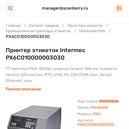
manager@scanberry.ru
Главная
Каталог товаров
Принтеры этикеток
Промышленные принтеры этикеток
Honeywell PX6i
PX6C010000003030
Принтер этикеток Intermec
PX6C010000003030
TT принтер PX6i, 300dpi, ширина печати 168 мм, скорость
печати 225 мм/сек, RTC, USB, RS-232 (COM порт, Serial),
Ethernet, нож
Полное описание
Код товара:
00005626
Бренд:
Honeywell
Модель:
PX6i
Артикул:
PX6C010000003030