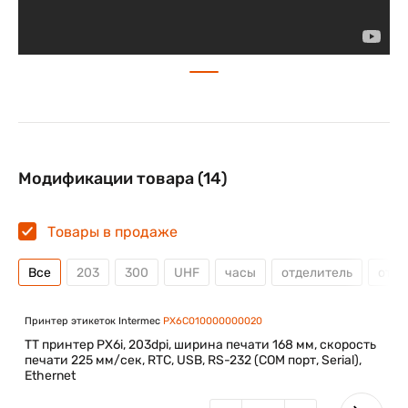
Модификации товара (14)
Товары в продаже
Все
203
300
UHF
часы
отделитель
отре
Принтер этикеток Intermec
PX6C010000000020
TT принтер PX6i, 203dpi, ширина печати 168 мм, скорость
печати 225 мм/сек, RTC, USB, RS-232 (COM порт, Serial),
Ethernet