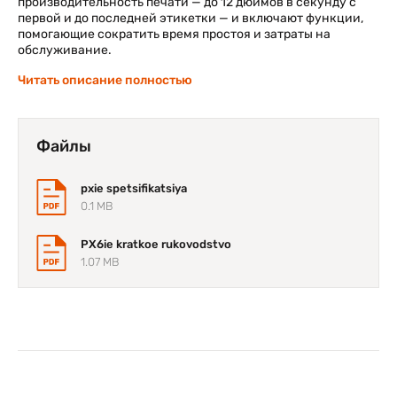
производительность печати — до 12 дюймов в секунду с
первой и до последней этикетки — и включают функции,
помогающие сократить время простоя и затраты на
обслуживание.
Читать описание полностью
Принтеры рассчитаны на круглосуточную работу в
ответственных областях применения. Эти прочные
принтеры обладают расширенными возможностями
подключения и поддерживают различные сетевые
Файлы
протоколы, что обеспечивает уверенность в сегодняшнем
дне и предоставляет надежное и масштабируемое
решение на будущее.
pxie spetsifikatsiya
0.1 MB
PX6ie kratkoe rukovodstvo
1.07 MB