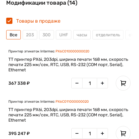
Модификации товара (14)
Товары в продаже
Все
203
300
UHF
часы
отделитель
отре
Принтер этикеток Intermec
PX6C010000000020
TT принтер PX6i, 203dpi, ширина печати 168 мм, скорость
печати 225 мм/сек, RTC, USB, RS-232 (COM порт, Serial),
Ethernet
367 338 ₽
Принтер этикеток Intermec
PX6C011000000020
TT принтер PX6i, 203dpi, ширина печати 168 мм, скорость
печати 225 мм/сек, RTC, USB, RS-232 (COM порт, Serial),
Ethernet
395 247 ₽