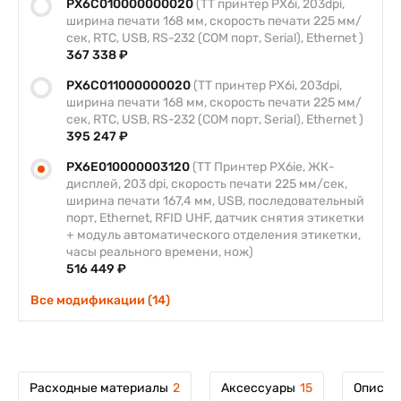
PX6C010000000020
(TT принтер PX6i, 203dpi,
ширина печати 168 мм, скорость печати 225 мм/
сек, RTC, USB, RS-232 (COM порт, Serial), Ethernet )
367 338 ₽
PX6C011000000020
(TT принтер PX6i, 203dpi,
ширина печати 168 мм, скорость печати 225 мм/
сек, RTC, USB, RS-232 (COM порт, Serial), Ethernet )
395 247 ₽
PX6E010000003120
(ТT Принтер PX6ie, ЖК-
дисплей, 203 dpi, скорость печати 225 мм/сек,
ширина печати 167,4 мм, USB, последовательный
порт, Ethernet, RFID UHF, датчик снятия этикетки
+ модуль автоматического отделения этикетки,
часы реального времени, нож)
516 449 ₽
Все модификации (14)
Расходные материалы
2
Аксессуары
15
Описан