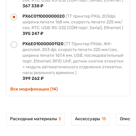
сек, RTC, USB, RS-232 (COM порт, Serial), Ethernet )
367 338 ₽
PX6C011000000020
(TT принтер PX6i, 203dpi,
ширина печати 168 мм, скорость печати 225 мм/
сек, RTC, USB, RS-232 (COM порт, Serial), Ethernet )
395 247 ₽
PX6E010000001120
(ТT Принтер PX6ie, ЖК-
дисплей, 203 dpi, скорость печати 225 мм/сек,
ширина печати 167,4 мм, USB, последовательный
порт, Ethernet, RFID UHF, датчик снятия этикетки
+ модуль автоматического отделения этикетки,
часы реального времени )
399 262 ₽
Все модификации (14)
Расходные материалы
5
Аксессуары
15
Описан