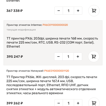
Ethernet
367 338 ₽
Принтер этикеток Intermec
PX6C011000000020
текущая модификация
TT принтер PX6i, 203dpi, ширина печати 168 мм, скорость
печати 225 мм/сек, RTC, USB, RS-232 (COM порт, Serial),
Ethernet
395 247 ₽
Принтер этикеток Honeywell
PX6E010000001120
ТT Принтер PX6ie, ЖК-дисплей, 203 dpi, скорость печати
225 мм/сек, ширина печати 167,4 мм, USB,
последовательный порт, Ethernet, RFID UHF, датчик
снятия этикетки + модуль автоматического отделения
этикетки, часы реального времени
399 262 ₽