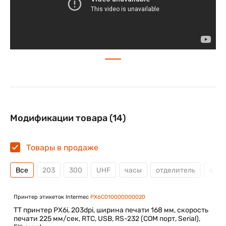
Модификации товара (14)
Товары в продаже
Все
203
300
UHF
часы
отделитель
отре
Принтер этикеток Intermec
PX6C010000000020
TT принтер PX6i, 203dpi, ширина печати 168 мм, скорость
печати 225 мм/сек, RTC, USB, RS-232 (COM порт, Serial),