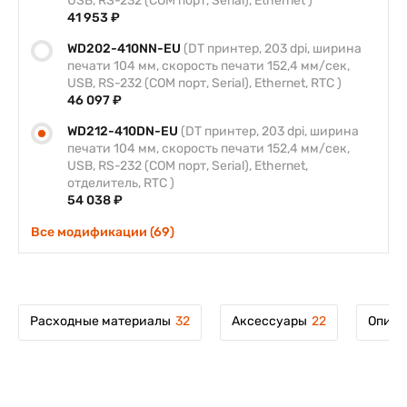
USB, RS-232 (COM порт, Serial), Ethernet )
41 953 ₽
WD202-410NN-EU
(DT принтер, 203 dpi, ширина
печати 104 мм, скорость печати 152,4 мм/сек,
USB, RS-232 (COM порт, Serial), Ethernet, RTC )
46 097 ₽
WD212-410DN-EU
(DT принтер, 203 dpi, ширина
печати 104 мм, скорость печати 152,4 мм/сек,
USB, RS-232 (COM порт, Serial), Ethernet,
отделитель, RTC )
54 038 ₽
Все модификации (69)
Расходные материалы
32
Аксессуары
22
Описа