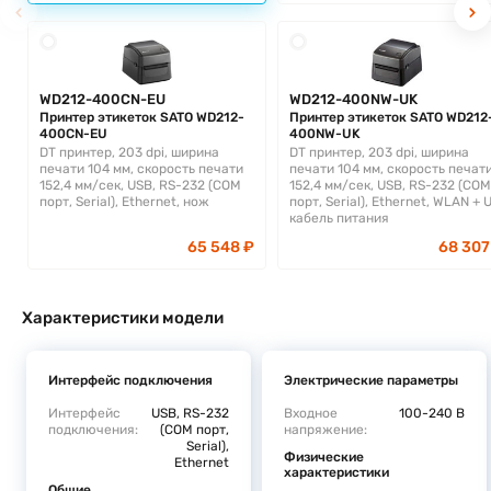
WD212-400CN-EU
WD212-400NW-UK
Принтер этикеток SATO WD212-
Принтер этикеток SATO WD212
400CN-EU
400NW-UK
DT принтер, 203 dpi, ширина
DT принтер, 203 dpi, ширина
печати 104 мм, скорость печати
печати 104 мм, скорость печат
152,4 мм/сек, USB, RS-232 (COM
152,4 мм/сек, USB, RS-232 (COM
порт, Serial), Ethernet, нож
порт, Serial), Ethernet, WLAN + 
кабель питания
65 548 ₽
68 307
Характеристики модели
Интерфейс подключения
Электрические параметры
Интерфейс
USB, RS-232
Входное
100-240 В
подключения:
(COM порт,
напряжение:
Serial),
Физические
Ethernet
характеристики
Общие