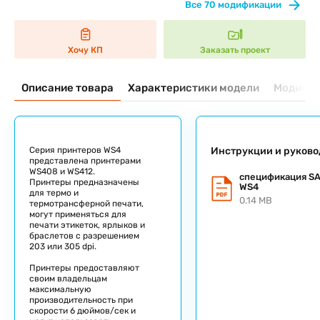
Все 70 модификации
Хочу КП
Заказать проект
Описание товара
Характеристики модели
Модифик
Серия принтеров WS4
Инструкции и руково
представлена принтерами
WS408 и WS412.
спецификация S
Принтеры предназначены
WS4
для термо и
0.14 MB
термотрансферной печати,
могут применяться для
печати этикеток, ярлыков и
браслетов с разрешением
203 или 305 dpi.
Принтеры предоставляют
своим владельцам
максимальную
производительность при
скорости 6 дюймов/сек и