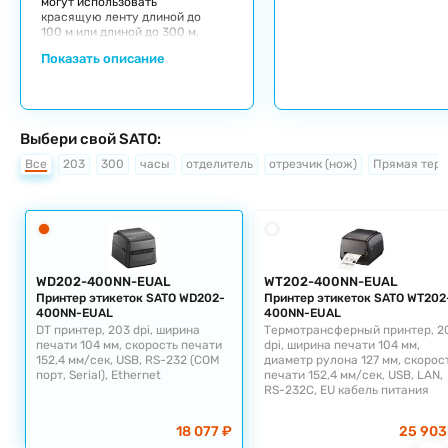
могут использовать
красящую ленту длиной до
100 м или длиной до 300 м.
Показать описание
Выбери свой SATO:
Все
203
300
часы
отделитель
отрезчик (нож)
Прямая тер
WD202-400NN-EUAL
WT202-400NN-EUAL
Принтер этикеток SATO WD202-
Принтер этикеток SATO WT202
400NN-EUAL
400NN-EUAL
DT принтер, 203 dpi, ширина
Термотрансферный принтер, 2
печати 104 мм, скорость печати
dpi, ширина печати 104 мм,
152,4 мм/сек, USB, RS-232 (COM
диаметр рулона 127 мм, скорос
порт, Serial), Ethernet
печати 152,4 мм/сек, USB, LAN,
RS-232C, EU кабель питания
18 077 ₽
25 903