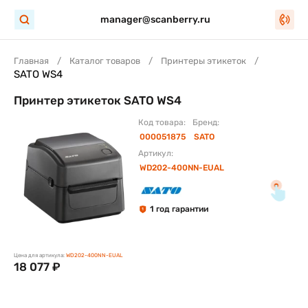
manager@scanberry.ru
Главная
Каталог товаров
Принтеры этикеток
SATO WS4
Принтер этикеток SATO WS4
Код товара:
Бренд:
000051875
SATO
Артикул:
WD202-400NN-EUAL
1 год гарантии
1
Цена для артикула:
WD202-400NN-EUAL
18 077 ₽