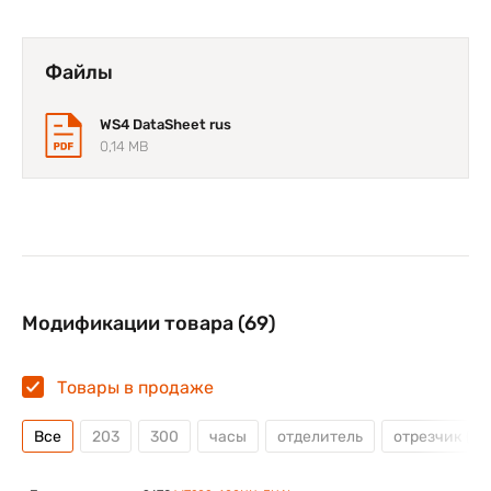
Эта модель сочетает в себе высокую надёжность,
простоту в обслуживании и отличное соотношение
Файлы
цены и качества — идеальный выбор для бизнеса,
ценящего эффективность и технологичность.
WS4 DataSheet rus
0,14 MB
Модификации товара (69)
Товары в продаже
Все
203
300
часы
отделитель
отрезчик (н