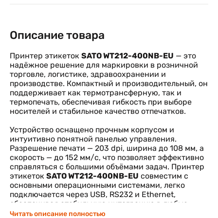
Описание товара
Принтер этикеток
SATO WT212-400NB-EU
— это
надёжное решение для маркировки в розничной
торговле, логистике, здравоохранении и
производстве. Компактный и производительный, он
поддерживает как термотрансферную, так и
термопечать, обеспечивая гибкость при выборе
носителей и стабильное качество отпечатков.
Устройство оснащено прочным корпусом и
интуитивно понятной панелью управления.
Разрешение печати — 203 dpi, ширина до 108 мм, а
скорость — до 152 мм/с, что позволяет эффективно
справляться с большими объёмами задач. Принтер
этикеток
SATO WT212-400NB-EU
совместим с
основными операционными системами, легко
подключается через USB, RS232 и Ethernet,
обеспечивая стабильную интеграцию в любые
рабочие процессы.
Читать описание полностью