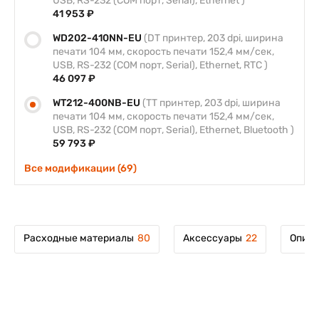
USB, RS-232 (COM порт, Serial), Ethernet )
41 953 ₽
WD202-410NN-EU
(DT принтер, 203 dpi, ширина
печати 104 мм, скорость печати 152,4 мм/сек,
USB, RS-232 (COM порт, Serial), Ethernet, RTC )
46 097 ₽
WT212-400NB-EU
(TT принтер, 203 dpi, ширина
печати 104 мм, скорость печати 152,4 мм/сек,
USB, RS-232 (COM порт, Serial), Ethernet, Bluetooth )
59 793 ₽
Все модификации (69)
Расходные материалы
80
Аксессуары
22
Описа