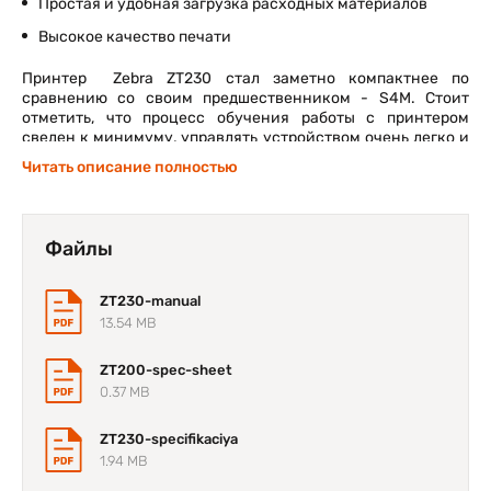
Простая и удобная загрузка расходных материалов
Высокое качество печати
Принтер Zebra ZT230 стал заметно компактнее по
сравнению со своим предшественником - S4M. Стоит
отметить, что процесс обучения работы с принтером
сведен к минимуму, управлять устройством очень легко и
удобно. Благодаря высокой надежности, время простоя
Читать описание полностью
принтера сводится к минимуму. Все эти факторы
позволяют значительно сократить бюджет на все
мероприятия, связанные с обслуживанием принтера и
работой с ним.
Файлы
Компактный дизайн
ZT230-manual
корпуса Zebra ZT230
13.54 MB
ZT200-spec-sheet
За счет существенного изменения внешних габаритов,
принтер возможно разместить в таких местах, где
0.37 MB
пространство ограничено. Разработанная специальным
образом крышка принтера не требует дополнительного
ZT230-specifikaciya
пространства для ее открытия.
1.94 MB