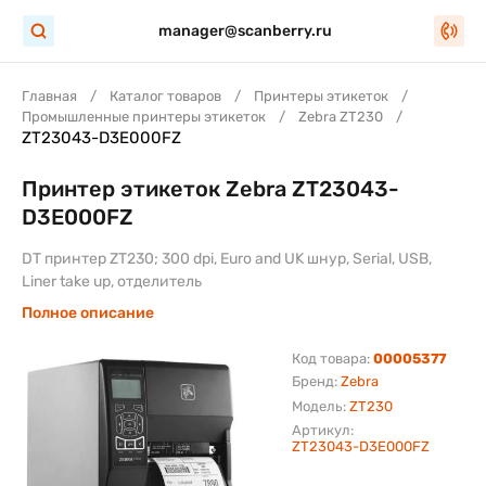
manager@scanberry.ru
Главная
Каталог товаров
Принтеры этикеток
Промышленные принтеры этикеток
Zebra ZT230
ZT23043-D3E000FZ
Принтер этикеток Zebra ZT23043-
D3E000FZ
DT принтер ZT230; 300 dpi, Euro and UK шнур, Serial, USB,
Liner take up, отделитель
Полное описание
Код товара:
00005377
Бренд:
Zebra
Модель:
ZT230
Артикул:
ZT23043-D3E000FZ