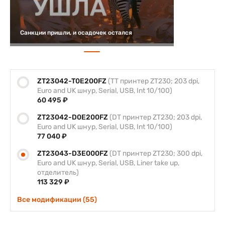
Санкции пришли, и осадочек остался
ZT23042-T0E200FZ
(TT принтер ZT230; 203 dpi,
Euro and UK шнур, Serial, USB, Int 10/100)
60 495 ₽
ZT23042-D0E200FZ
(DT принтер ZT230; 203 dpi,
Euro and UK шнур, Serial, USB, Int 10/100)
77 040 ₽
ZT23043-D3E000FZ
(DT принтер ZT230; 300 dpi,
Euro and UK шнур, Serial, USB, Liner take up,
отделитель)
113 329 ₽
Все модификации (55)