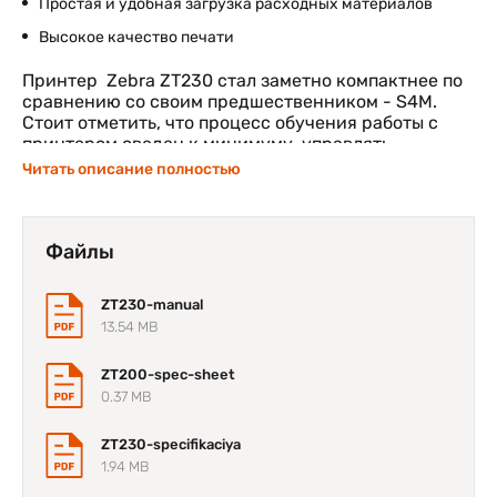
Простая и удобная загрузка расходных материалов
Высокое качество печати
Принтер Zebra ZT230 стал заметно компактнее по
сравнению со своим предшественником - S4M.
Стоит отметить, что процесс обучения работы с
принтером сведен к минимуму, управлять
устройством очень легко и удобно. Благодаря
Читать описание полностью
высокой надежности, время простоя принтера
сводится к минимуму. Все эти факторы позволяют
значительно сократить бюджет на все
мероприятия, связанные с обслуживанием
Файлы
принтера и работой с ним.
ZT230-manual
13.54 MB
Компактный дизайн
корпуса Zebra ZT230
ZT200-spec-sheet
0.37 MB
За счет существенного изменения внешних габаритов,
принтер возможно разместить в таких местах, где
ZT230-specifikaciya
пространство ограничено. Разработанная специальным
образом крышка принтера не требует дополнительного
1.94 MB
пространства для ее открытия.