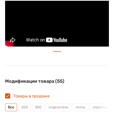
Широкие возможности подключения
В случае если Вы использовали принтеры серии
S4M и задумались над их заменой, то Zebra ZT230
станет идеальным решением. Возможность
опционально установить проводной сетевой
интерфейс Ethernet и беспроводной Wi-Fi
расширяют варианты подключения принтера к
сетевой инфраструктуре предприятия.
Области применения Zebra ZT230:
Производство
Модификации товара (55)
Логистика, транспортировка
Товары в продаже
Медицина (рецепты, этикетки для лекарств)
Государственные учреждения
Все
203
300
отделитель
лоток
отрезчик (н