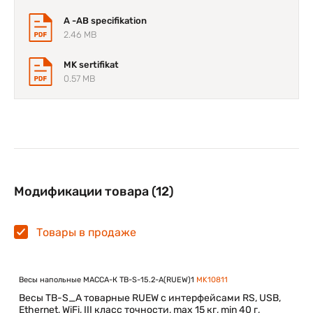
A -AB specifikation
2.46 MB
MK sertifikat
0.57 MB
Модификации товара (12)
Товары в продаже
Весы напольные МАССА-К TB-S-15.2-A(RUEW)1
MK10811
Весы TB-S_A товарные RUEW с интерфейсами RS, USB,
Ethernet, WiFi, III класс точности, max 15 кг, min 40 г,