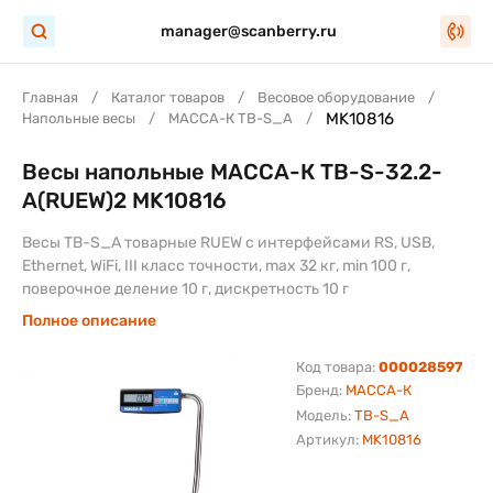
manager@scanberry.ru
Главная
Каталог товаров
Весовое оборудование
MK10816
Напольные весы
МАССА-К TB-S_A
Весы напольные МАССА-К TB-S-32.2-
A(RUEW)2 MK10816
Весы TB-S_A товарные RUEW с интерфейсами RS, USB,
Ethernet, WiFi, III класс точности, max 32 кг, min 100 г,
поверочное деление 10 г, дискретность 10 г
Полное описание
Код товара:
000028597
Бренд:
МАССА-К
Модель:
TB-S_A
Артикул:
MK10816