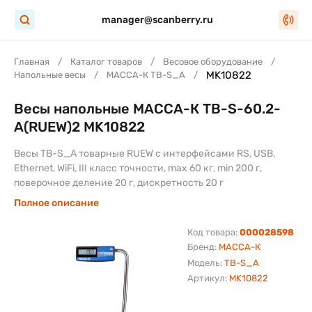
manager@scanberry.ru
Главная
Каталог товаров
Весовое оборудование
MK10822
Напольные весы
МАССА-К TB-S_A
Весы напольные МАССА-К TB-S-60.2-
A(RUEW)2 MK10822
Весы TB-S_A товарные RUEW с интерфейсами RS, USB,
Ethernet, WiFi, III класс точности, max 60 кг, min 200 г,
поверочное деление 20 г, дискретность 20 г
Полное описание
Код товара:
000028598
Бренд:
МАССА-К
Модель:
TB-S_A
Артикул:
MK10822