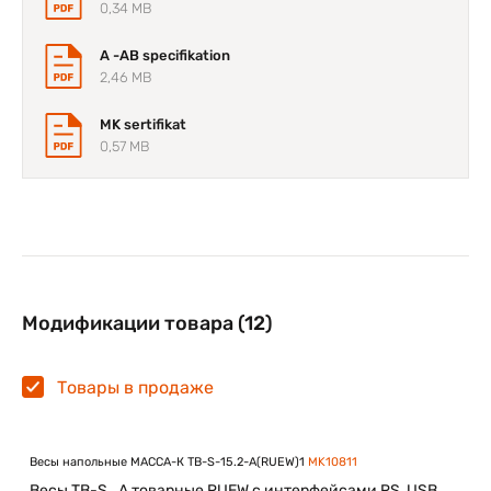
0,34 MB
A -AB specifikation
2,46 MB
MK sertifikat
0,57 MB
Модификации товара (12)
Товары в продаже
Весы напольные МАССА-К TB-S-15.2-A(RUEW)1
MK10811
Весы TB-S_A товарные RUEW с интерфейсами RS, USB,