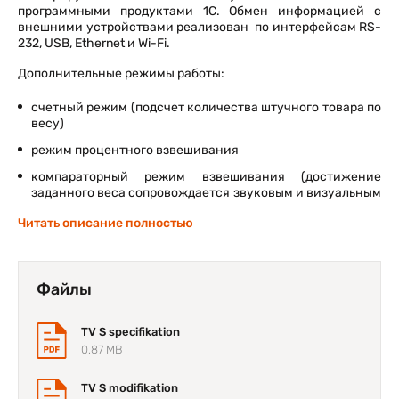
программными продуктами 1С. Обмен информацией с
внешними устройствами реализован по интерфейсам RS-
232, USB, Ethernet и Wi-Fi.
Дополнительные режимы работы:
счетный режим (подсчет количества штучного товара по
весу)
режим процентного взвешивания
компараторный режим взвешивания (достижение
заданного веса сопровождается звуковым и визуальным
сигналами)
Читать описание полностью
дозаторный режим
взвешивание животных (подвижных грузов)
Файлы
TV S specifikation
0,87 MB
TV S modifikation