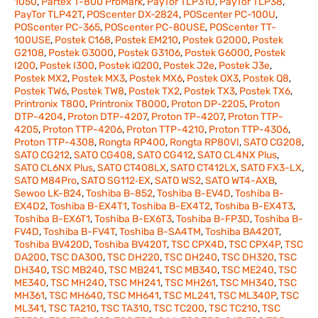
1050
,
Partex T-800 ProMark
,
PayTor TLP31U
,
PayTor TLP38
,
PayTor TLP42T
,
POScenter DX-2824
,
POScenter PC-100U
,
POScenter PC-365
,
POScenter PC-80USE
,
POScenter TT-
100USE
,
Postek C168
,
Postek EM210
,
Postek G2000
,
Postek
G2108
,
Postek G3000
,
Postek G3106
,
Postek G6000
,
Postek
I200
,
Postek I300
,
Postek iQ200
,
Postek J2e
,
Postek J3e
,
Postek MX2
,
Postek MX3
,
Postek MX6
,
Postek OX3
,
Postek Q8
,
Postek TW6
,
Postek TW8
,
Postek TX2
,
Postek TX3
,
Postek TX6
,
Printronix T800
,
Printronix T8000
,
Proton DP-2205
,
Proton
DTP-4204
,
Proton DTP-4207
,
Proton TP-4207
,
Proton TTP-
4205
,
Proton TTP-4206
,
Proton TTP-4210
,
Proton TTP-4306
,
Proton TTP-4308
,
Rongta RP400
,
Rongta RP80VI
,
SATO CG208
,
SATO CG212
,
SATO CG408
,
SATO CG412
,
SATO CL4NX Plus
,
SATO CL6NX Plus
,
SATO CT408LX
,
SATO CT412LX
,
SATO FX3-LX
,
SATO M84Pro
,
SATO SG112‐EX
,
SATO WS2
,
SATO WT4-AXB
,
Sewoo LK-B24
,
Toshiba B-852
,
Toshiba B-EV4D
,
Toshiba B-
EX4D2
,
Toshiba B-EX4T1
,
Toshiba B-EX4T2
,
Toshiba B-EX4T3
,
Toshiba B-EX6T1
,
Toshiba B-EX6T3
,
Toshiba B-FP3D
,
Toshiba B-
FV4D
,
Toshiba B-FV4T
,
Toshiba B-SA4TM
,
Toshiba BA420T
,
Toshiba BV420D
,
Toshiba BV420T
,
TSC CPX4D
,
TSC CPX4P
,
TSC
DA200
,
TSC DA300
,
TSC DH220
,
TSC DH240
,
TSC DH320
,
TSC
DH340
,
TSC MB240
,
TSC MB241
,
TSC MB340
,
TSC ME240
,
TSC
ME340
,
TSC MH240
,
TSC MH241
,
TSC MH261
,
TSC MH340
,
TSC
MH361
,
TSC MH640
,
TSC MH641
,
TSC ML241
,
TSC ML340P
,
TSC
ML341
,
TSC TA210
,
TSC TA310
,
TSC TC200
,
TSC TC210
,
TSC