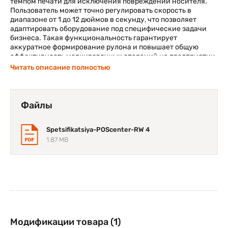
темпом печати для исключения повреждений носителя.
Пользователь может точно регулировать скорость в
диапазоне от 1 до 12 дюймов в секунду, что позволяет
адаптировать оборудование под специфические задачи
бизнеса. Такая функциональность гарантирует
аккуратное формирование рулона и повышает общую
эффективность маркировочных операций на предприятии.
Читать описание полностью
Прочный металлический корпус обеспечивает высокую
долговечность и стабильность работы устройства даже
при интенсивной ежедневной эксплуатации в
промышленных условиях. Внешний смотчик этикеток
Файлы
POScenter PC9710 работает с материалами шириной до 120
мм и формирует рулоны внешним диаметром до 230 мм.
Конструкция механизма универсально адаптируется под
Spetsifikatsiya-POScenter-RW 4
различные стандартные размеры втулок, что существенно
1.87 MB
упрощает подготовку оборудования к работе.
Модификации товара (1)