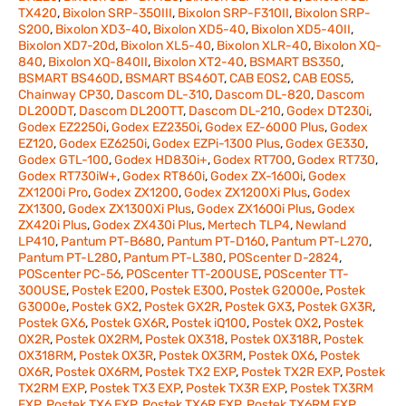
TX420
,
Bixolon SRP-350III
,
Bixolon SRP-F310II
,
Bixolon SRP-
S200
,
Bixolon XD3-40
,
Bixolon XD5-40
,
Bixolon XD5-40II
,
Bixolon XD7-20d
,
Bixolon XL5-40
,
Bixolon XLR-40
,
Bixolon XQ-
840
,
Bixolon XQ-840II
,
Bixolon XT2-40
,
BSMART BS350
,
BSMART BS460D
,
BSMART BS460T
,
CAB EOS2
,
CAB EOS5
,
Chainway CP30
,
Dascom DL-310
,
Dascom DL-820
,
Dascom
DL200DT
,
Dascom DL200TT
,
Dascom DL-210
,
Godex DT230i
,
Godex EZ2250i
,
Godex EZ2350i
,
Godex EZ-6000 Plus
,
Godex
EZ120
,
Godex EZ6250i
,
Godex EZPi-1300 Plus
,
Godex GE330
,
Godex GTL-100
,
Godex HD830i+
,
Godex RT700
,
Godex RT730
,
Godex RT730iW+
,
Godex RT860i
,
Godex ZX-1600i
,
Godex
ZX1200i Pro
,
Godex ZX1200
,
Godex ZX1200Xi Plus
,
Godex
ZX1300
,
Godex ZX1300Xi Plus
,
Godex ZX1600i Plus
,
Godex
ZX420i Plus
,
Godex ZX430i Plus
,
Mertech TLP4
,
Newland
LP410
,
Pantum PT-B680
,
Pantum PT-D160
,
Pantum PT-L270
,
Pantum PT-L280
,
Pantum PT-L380
,
POScenter D-2824
,
POScenter PC-56
,
POScenter TT-200USE
,
POScenter TT-
300USE
,
Postek E200
,
Postek E300
,
Postek G2000e
,
Postek
G3000e
,
Postek GX2
,
Postek GX2R
,
Postek GX3
,
Postek GX3R
,
Postek GX6
,
Postek GX6R
,
Postek iQ100
,
Postek OX2
,
Postek
OX2R
,
Postek OX2RM
,
Postek OX318
,
Postek OX318R
,
Postek
OX318RM
,
Postek OX3R
,
Postek OX3RM
,
Postek OX6
,
Postek
OX6R
,
Postek OX6RM
,
Postek TX2 EXP
,
Postek TX2R EXP
,
Postek
TX2RM EXP
,
Postek TX3 EXP
,
Postek TX3R EXP
,
Postek TX3RM
EXP
,
Postek TX6 EXP
,
Postek TX6R EXP
,
Postek TX6RM EXP
,