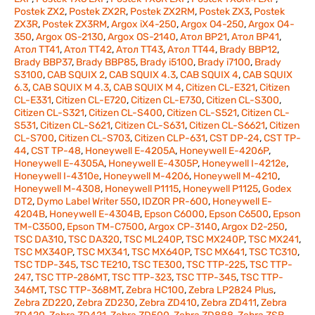
Postek ZX2
,
Postek ZX2R
,
Postek ZX2RM
,
Postek ZX3
,
Postek
ZX3R
,
Postek ZX3RM
,
Argox iX4-250
,
Argox O4-250
,
Argox O4-
350
,
Argox OS-2130
,
Argox OS-2140
,
Атол BP21
,
Атол BP41
,
Атол TT41
,
Атол ТТ42
,
Атол TT43
,
Атол TT44
,
Brady BBP12
,
Brady BBP37
,
Brady BBP85
,
Brady i5100
,
Brady i7100
,
Brady
S3100
,
CAB SQUIX 2
,
CAB SQUIX 4.3
,
CAB SQUIX 4
,
CAB SQUIX
6.3
,
CAB SQUIX M 4.3
,
CAB SQUIX M 4
,
Citizen CL-E321
,
Citizen
CL-E331
,
Citizen CL-E720
,
Citizen CL-E730
,
Citizen CL-S300
,
Citizen CL-S321
,
Citizen CL-S400
,
Citizen CL-S521
,
Citizen CL-
S531
,
Citizen CL-S621
,
Citizen CL-S631
,
Citizen CL-S6621
,
Citizen
CL-S700
,
Citizen CL-S703
,
Citizen CLP-631
,
CST DP-24
,
CST TP-
44
,
CST TP-48
,
Honeywell E-4205A
,
Honeywell E-4206P
,
Honeywell E-4305A
,
Honeywell E-4305P
,
Honeywell I-4212e
,
Honeywell I-4310e
,
Honeywell M-4206
,
Honeywell M-4210
,
Honeywell M-4308
,
Honeywell P1115
,
Honeywell P1125
,
Godex
DT2
,
Dymo Label Writer 550
,
IDZOR PR-600
,
Honeywell E-
4204B
,
Honeywell E-4304B
,
Epson C6000
,
Epson C6500
,
Epson
TM-C3500
,
Epson TM-С7500
,
Argox CP-3140
,
Argox D2-250
,
TSC DA310
,
TSC DA320
,
TSC ML240P
,
TSC MX240P
,
TSC MX241
,
TSC MX340P
,
TSC MX341
,
TSC MX640P
,
TSC MX641
,
TSC TC310
,
TSC TDP-345
,
TSC TE210
,
TSC TE300
,
TSC TTP-225
,
TSC TTP-
247
,
TSC TTP-286MT
,
TSC TTP-323
,
TSC TTP-345
,
TSC TTP-
346MT
,
TSC TTP-368MT
,
Zebra HC100
,
Zebra LP2824 Plus
,
Zebra ZD220
,
Zebra ZD230
,
Zebra ZD410
,
Zebra ZD411
,
Zebra