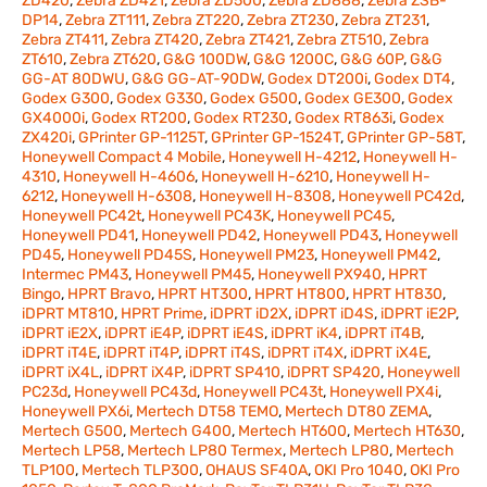
ZD420
,
Zebra ZD421
,
Zebra ZD500
,
Zebra ZD888
,
Zebra ZSB-
DP14
,
Zebra ZT111
,
Zebra ZT220
,
Zebra ZT230
,
Zebra ZT231
,
Zebra ZT411
,
Zebra ZT420
,
Zebra ZT421
,
Zebra ZT510
,
Zebra
ZT610
,
Zebra ZT620
,
G&G 100DW
,
G&G 1200C
,
G&G 60P
,
G&G
GG-AT 80DWU
,
G&G GG-AT-90DW
,
Godex DT200i
,
Godex DT4
,
Godex G300
,
Godex G330
,
Godex G500
,
Godex GE300
,
Godex
GX4000i
,
Godex RT200
,
Godex RT230
,
Godex RT863i
,
Godex
ZX420i
,
GPrinter GP-1125T
,
GPrinter GP-1524T
,
GPrinter GP-58T
,
Honeywell Compact 4 Mobile
,
Honeywell H-4212
,
Honeywell H-
4310
,
Honeywell H-4606
,
Honeywell H-6210
,
Honeywell H-
6212
,
Honeywell H-6308
,
Honeywell H-8308
,
Honeywell PC42d
,
Honeywell PC42t
,
Honeywell PC43K
,
Honeywell PC45
,
Honeywell PD41
,
Honeywell PD42
,
Honeywell PD43
,
Honeywell
PD45
,
Honeywell PD45S
,
Honeywell PM23
,
Honeywell PM42
,
Intermec PM43
,
Honeywell PM45
,
Honeywell PX940
,
HPRT
Bingo
,
HPRT Bravo
,
HPRT HT300
,
HPRT HT800
,
HPRT HT830
,
iDPRT MT810
,
HPRT Prime
,
iDPRT iD2X
,
iDPRT iD4S
,
iDPRT iE2P
,
iDPRT iE2X
,
iDPRT iE4P
,
iDPRT iE4S
,
iDPRT iK4
,
iDPRT iT4B
,
iDPRT iT4E
,
iDPRT iT4P
,
iDPRT iT4S
,
iDPRT iT4X
,
iDPRT iX4E
,
iDPRT iX4L
,
iDPRT iX4P
,
iDPRT SP410
,
iDPRT SP420
,
Honeywell
PC23d
,
Honeywell PC43d
,
Honeywell PC43t
,
Honeywell PX4i
,
Honeywell PX6i
,
Mertech DT58 TEMO
,
Mertech DT80 ZEMA
,
Mertech G500
,
Mertech G400
,
Mertech HT600
,
Mertech HT630
,
Mertech LP58
,
Mertech LP80 Termex
,
Mertech LP80
,
Mertech
TLP100
,
Mertech TLP300
,
OHAUS SF40A
,
OKI Pro 1040
,
OKI Pro