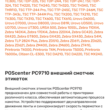
TC300
,
TSC TDP-225
,
TSC TDP-244
,
TSC TDP-247
,
TSC TDP-
324
,
TSC TH220
,
TSC TH240
,
TSC TH320
,
TSC TH340
,
TSC
THRFID
,
TSC TTP-244 Pro
,
TSC TTP-245C
,
TSC TTP-246M
,
TSC
TTP-343c
,
TSC TTP-344M Pro
,
TSC TX200
,
TSC TX210
,
TSC
TX300
,
TSC TX310
,
TSC TX600
,
TSC TX610
,
Urovo D6000
,
Urovo D7000
,
Urovo D8000
,
Urovo D81R
,
Urovo UD500
,
Urovo
UD700
,
Urovo UT300
,
URSA 500
,
Zebra 105SL
,
Zebra 110Xi4
,
Zebra 140Xi4
,
Zebra 170Xi4
,
Zebra 220Xi4
,
Zebra GC420
,
Zebra
GK420
,
Zebra GT800
,
Zebra GX420
,
Zebra GX430
,
Zebra S4M
,
Zebra TLP 2824 Plus
,
Zebra ZD510
,
Zebra ZD611
,
Zebra ZD620
,
Zebra ZD621
,
Zebra ZM400
,
Zebra ZM600
,
Zebra ZT410
,
Printronix T4000
,
Printronix T4M
,
Printronix T5000
,
Printronix
T6000e
,
Citizen CL-E300
,
TSC DA210
,
TSC DA220
,
TSC MX240
.
POScenter PC9710 внешний смотчик
этикеток
Внешний смотчик этикеток POScenter PC9710
предназначен для совместной работы с принтерами
различного класса, обеспечивая автоматизацию процесса
намотки. Устройство поддерживает двунаправленное
движение ленты и синхронизирует скорость перемотки с