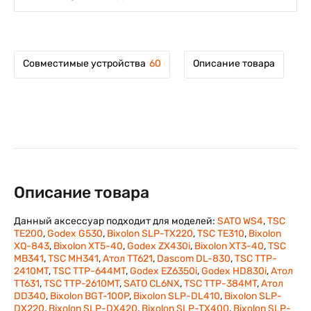
Совместимые устройства
60
Описание товара
Описание товара
Данный аксессуар подходит для моделей:
SATO WS4
,
TSC
TE200
,
Godex G530
,
Bixolon SLP-TX220
,
TSC TE310
,
Bixolon
XQ-843
,
Bixolon XT5-40
,
Godex ZX430i
,
Bixolon XT3-40
,
TSC
MB341
,
TSC MH341
,
Атол TT621
,
Dascom DL-830
,
TSC TTP-
2410MT
,
TSC TTP-644MT
,
Godex EZ6350i
,
Godex HD830i
,
Атол
TT631
,
TSC TTP-2610MT
,
SATO CL6NX
,
TSC TTP-384MT
,
Атол
DD340
,
Bixolon BGT-100P
,
Bixolon SLP-DL410
,
Bixolon SLP-
DX220
,
Bixolon SLP-DX420
,
Bixolon SLP-TX400
,
Bixolon SLP-