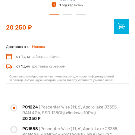
1
1 год гарантии
20 250 ₽
Доставка в г.
Москва
от 1 дня
забрать в офисе
от 1 дня
доставка курьером
Сроки отгрузки/доставки и наличие на складе носят информационный
характер. Актуальную информацию по товару уточняйте у менеджера!
PC1224
(Poscenter Wise (11, 6", Apollo lake J3355,
RAM 4Gb, SSD 128Gb) Windows 10Pro)
20 250 ₽
PC1555
(Poscenter Wise (11, 6", ApolloLake J3355,
RAM4Gb, eMMC64+mSATA64Gb, MSR) без ОС)