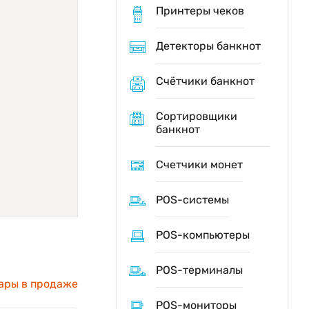
Принтеры чеков
Детекторы банкнот
Счётчики банкнот
Сортировщики
банкнот
Счетчики монет
POS-системы
POS-компьютеры
POS-терминалы
ары в продаже
POS-мониторы