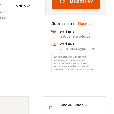
В корзину
/
6 106 ₽
ол-
вых.
Доставка в г.
Москва
от 1 дня
забрать в офисе
от 1 дня
доставка курьером
Сроки отгрузки/доставки и
наличие на складе носят
информационный характер.
Актуальную информацию по
товару уточняйте у менеджера!
Онлайн-кассы