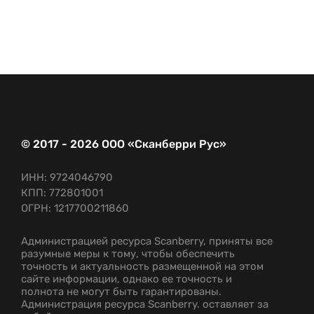
© 2017 - 2026 ООО «Сканберри Рус»
ИНН: 9724046790
КПП: 772801001
ОГРН: 1217700211860