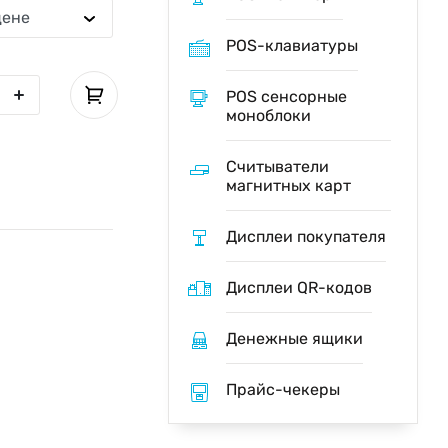
цене
POS-клавиатуры
POS cенсорные
моноблоки
Считыватели
магнитных карт
Дисплеи покупателя
Дисплеи QR-кодов
Денежные ящики
Прайс-чекеры