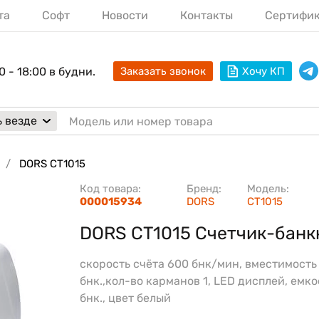
та
Софт
Новости
Контакты
Сертифи
0 - 18:00 в будни.
Заказать звонок
Хочу КП
 везде
DORS CT1015
Код товара:
Бренд:
Модель:
000015934
DORS
CT1015
DORS CT1015 Счетчик-банк
скорость счёта 600 бнк/мин, вместимость
бнк.,кол-во карманов 1, LED дисплей, емко
бнк., цвет белый