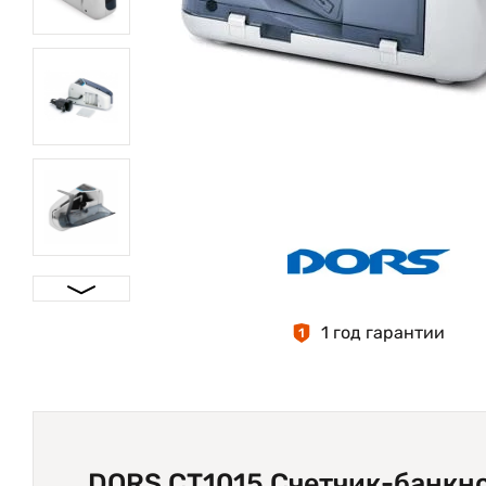
1 год гарантии
1
DORS CT1015 Счетчик-банкн