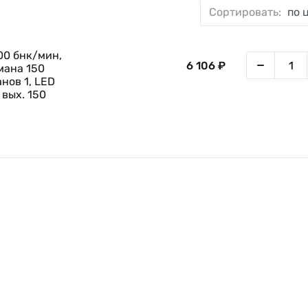
Сортировать:
по 
00 бнк/мин,
6 106 ₽
мана 150
нов 1, LED
 вых. 150