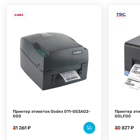
Принтер этикеток Godex 011-G53A02-
Принтер эти
000
00LF00
31 261 ₽
30 877 ₽
0.0
5.0