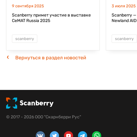
9 сентября 2025
3 июля 2025
Scanberry примет участие в выставке
Scanberry 
CeMAT Russia 2025
Newland AID
scanberry
scanberry
Вернуться в раздел новостей
© 2017 - 2026 ООО "Скарнберри Рус"