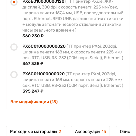
PX6E010000000120
(ТT Принтер PX6ie, ЖК-
дисплей, 300 dpi, скорость печати 225 мм/сек,
ширина печати 167,4 мм, USB, последовательный
порт, Ethernet, RFID UHF, датчик снятия этикетки
+ модуль автоматического отделения этикетки,
часы реального времени )
360 230 ₽
PX6C010000000020
(TT принтер PX6i, 203dpi,
ширина печати 168 мм, скорость печати 225 мм/
сек, RTC, USB, RS-232 (COM порт, Serial), Ethernet )
367 338 ₽
PX6C011000000020
(TT принтер PX6i, 203dpi,
ширина печати 168 мм, скорость печати 225 мм/
сек, RTC, USB, RS-232 (COM порт, Serial), Ethernet )
395 247 ₽
Все модификации (15)
Расходные материалы
2
Аксессуары
15
Описан