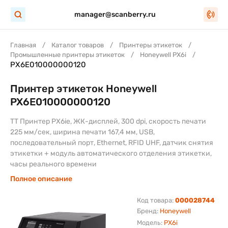
manager@scanberry.ru
Главная
Каталог товаров
Принтеры этикеток
Промышленные принтеры этикеток
Honeywell PX6i
PX6E010000000120
Принтер этикеток Honeywell
PX6E010000000120
ТT Принтер PX6ie, ЖК-дисплей, 300 dpi, скорость печати
225 мм/сек, ширина печати 167,4 мм, USB,
последовательный порт, Ethernet, RFID UHF, датчик снятия
этикетки + модуль автоматического отделения этикетки,
часы реального времени
Полное описание
Код товара:
000028744
Бренд:
Honeywell
Модель:
PX6i