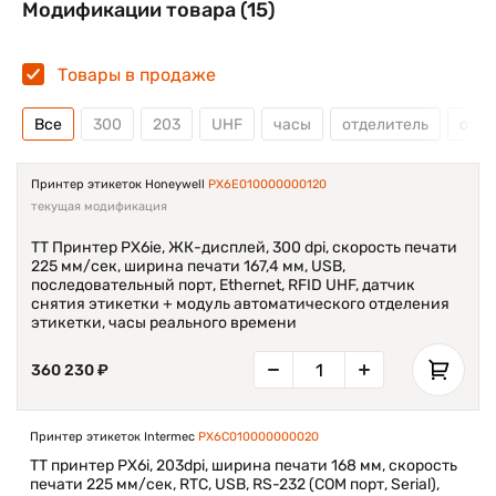
Модификации товара (15)
Товары в продаже
Все
300
203
UHF
часы
отделитель
отре
Принтер этикеток Honeywell
PX6E010000000120
текущая модификация
ТT Принтер PX6ie, ЖК-дисплей, 300 dpi, скорость печати
225 мм/сек, ширина печати 167,4 мм, USB,
последовательный порт, Ethernet, RFID UHF, датчик
снятия этикетки + модуль автоматического отделения
этикетки, часы реального времени
360 230 ₽
Принтер этикеток Intermec
PX6C010000000020
TT принтер PX6i, 203dpi, ширина печати 168 мм, скорость
печати 225 мм/сек, RTC, USB, RS-232 (COM порт, Serial),