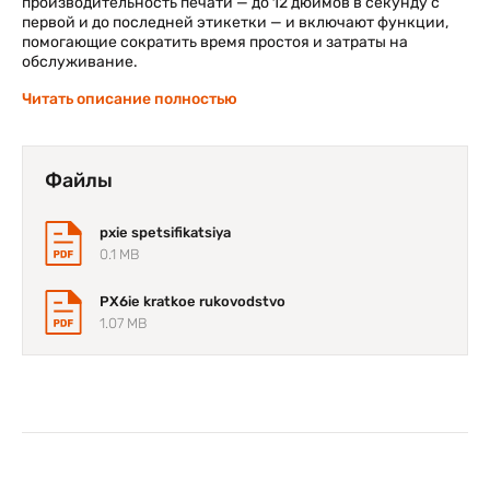
производительность печати — до 12 дюймов в секунду с
первой и до последней этикетки — и включают функции,
помогающие сократить время простоя и затраты на
обслуживание.
Читать описание полностью
Принтеры рассчитаны на круглосуточную работу в
ответственных областях применения. Эти прочные
принтеры обладают расширенными возможностями
подключения и поддерживают различные сетевые
Файлы
протоколы, что обеспечивает уверенность в сегодняшнем
дне и предоставляет надежное и масштабируемое
решение на будущее.
pxie spetsifikatsiya
0.1 MB
PX6ie kratkoe rukovodstvo
1.07 MB