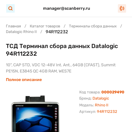
manager@scanberry.ru
Главная
Каталог товаров
Терминалы сбора данных
94R112232
Datalogic Rhino II
ТСД Терминал сбора данных Datalogic
94R112232
10", CAP STD, VDC 12-48V Int. Ant., 64GB (CFAST), Summit
PE15N, E3845 QC 4GB RAM, WES7E
Полное описание
Код товара:
000029490
Бренд:
Datalogic
Модель:
Rhino II
Артикул:
94R112232