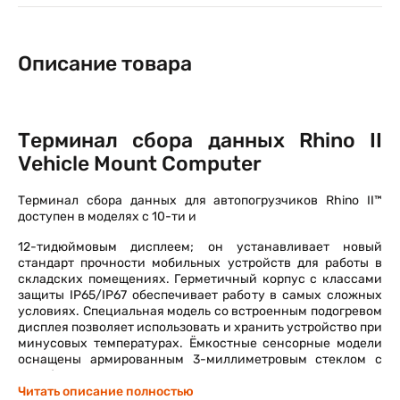
Описание товара
Терминал сбора данных Rhino II
Vehicle Mount Computer
Терминал сбора данных для автопогрузчиков Rhino II™
доступен в моделях с 10-ти и
12-тидюймовым дисплеем; он устанавливает новый
стандарт прочности мобильных устройств для работы в
складских помещениях. Герметичный корпус с классами
защиты IP65/IP67 обеспечивает работу в самых сложных
условиях. Специальная модель со встроенным подогревом
дисплея позволяет использовать и хранить устройство при
минусовых температурах. Ёмкостные сенсорные модели
оснащены армированным 3-миллиметровым стеклом с
антибликовым покрытием, что позволяет пользователю
работать в перчатках.
Читать описание полностью