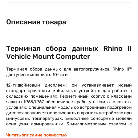
Описание товара
Терминал сбора данных Rhino II
Vehicle Mount Computer
Терминал сбора данных для автопогрузчиков Rhino II™
доступен в моделях с 10-ти и
12-тидюймовым дисплеем; он устанавливает новый
стандарт прочности мобильных устройств для работы в
складских помещениях. Герметичный корпус с классами
защиты IP65/IP67 обеспечивает работу в самых сложных
условиях. Специальная модель со встроенным подогревом
дисплея позволяет использовать и хранить устройство при
минусовых температурах. Ёмкостные сенсорные модели
оснащены армированным 3-миллиметровым стеклом с
антибликовым покрытием, что позволяет пользователю
работать в перчатках.
Читать описание полностью