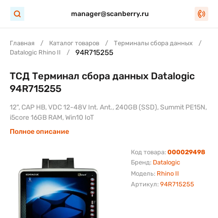
manager@scanberry.ru
Главная
Каталог товаров
Терминалы сбора данных
94R715255
Datalogic Rhino II
ТСД Терминал сбора данных Datalogic
94R715255
12", CAP HB, VDC 12-48V Int. Ant., 240GB (SSD), Summit PE15N,
i5core 16GB RAM, Win10 IoT
Полное описание
Код товара:
000029498
Бренд:
Datalogic
Модель:
Rhino II
Артикул:
94R715255