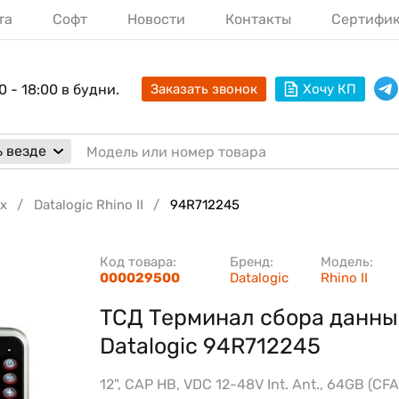
та
Софт
Новости
Контакты
Сертифи
0 - 18:00 в будни.
Заказать звонок
Хочу КП
 везде
х
Datalogic Rhino II
94R712245
Код товара:
Бренд:
Модель:
000029500
Datalogic
Rhino II
ТСД Терминал сбора данны
Datalogic 94R712245
12", CAP HB, VDC 12-48V Int. Ant., 64GB (CF