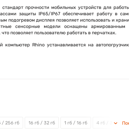
 стандарт прочности мобильных устройств для работы
ассами защиты IP65/IP67 обеспечивает работу в сам
ым подогревом дисплея позволяет использовать и хран
остные сенсорные модели оснащены армированным 
что позволяет пользователю работать в перчатках.
й компьютер Rhino устанавливается на автопогрузчик
лагодаря простой интеграции ручных сканеров сер
тв сбора данных.
х систем: Windows Embedded Compact 7 (WEC7), Windo
ый Android™ 7.1
б / 256 гб
16 гб / 32 гб
1 гб / 16 гб
4 гб / 32 гб
По