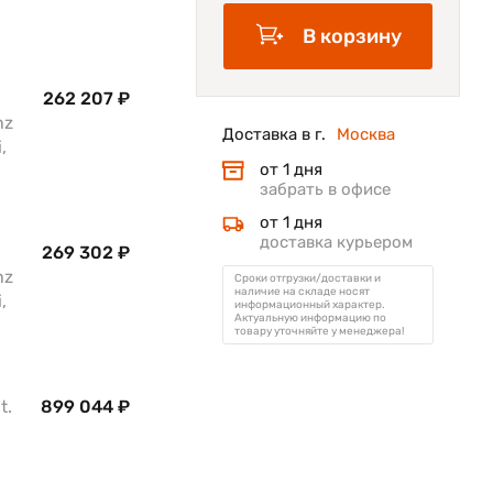
В корзину
262 207 ₽
hz
Доставка в г.
Москва
,
от 1 дня
забрать в офисе
от 1 дня
доставка курьером
269 302 ₽
hz
Сроки отгрузки/доставки и
наличие на складе носят
,
информационный характер.
Актуальную информацию по
товару уточняйте у менеджера!
t.
899 044 ₽