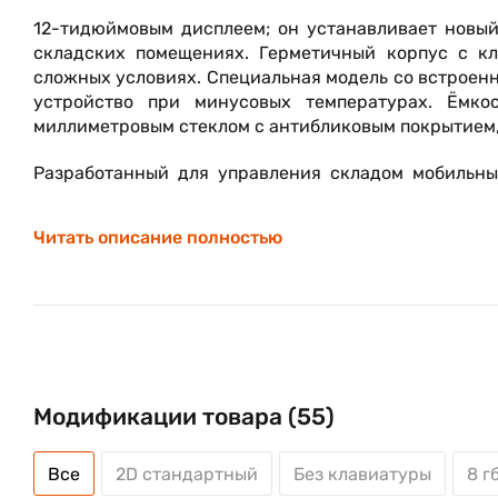
12-тидюймовым дисплеем; он устанавливает новый
складских помещениях. Герметичный корпус с кл
сложных условиях. Специальная модель со встроенн
устройство при минусовых температурах. Ёмк
миллиметровым стеклом с антибликовым покрытием, 
Разработанный для управления складом мобильны
способствует повышению производительности б
PowerScan или других автоматизированных устройс
Читать описание полностью
Rhino II предлагает широкий выбор операционны
Embedded Standard 7, Windows 10 IoT Enterprise и нов
Модификации товара (55)
Все
2D стандартный
Без клавиатуры
8 г