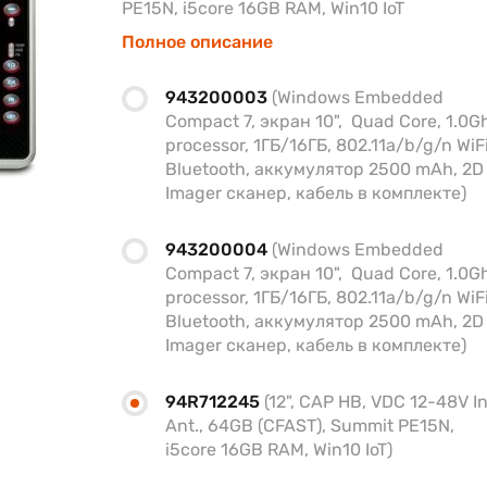
PE15N, i5core 16GB RAM, Win10 IoT
Полное описание
943200003
(Windows Embedded
Compact 7, экран 10", Quad Core, 1.0G
processor, 1ГБ/16ГБ, 802.11a/b/g/n WiFi
Bluetooth, аккумулятор 2500 mAh, 2D
Imager сканер, кабель в комплекте)
943200004
(Windows Embedded
Compact 7, экран 10", Quad Core, 1.0G
processor, 1ГБ/16ГБ, 802.11a/b/g/n WiFi
Bluetooth, аккумулятор 2500 mAh, 2D
Imager сканер, кабель в комплекте)
94R712245
(12", CAP HB, VDC 12-48V In
Ant., 64GB (CFAST), Summit PE15N,
i5core 16GB RAM, Win10 IoT)