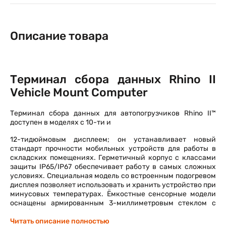
Описание товара
Терминал сбора данных Rhino II
Vehicle Mount Computer
Терминал сбора данных для автопогрузчиков Rhino II™
доступен в моделях с 10-ти и
12-тидюймовым дисплеем; он устанавливает новый
стандарт прочности мобильных устройств для работы в
складских помещениях. Герметичный корпус с классами
защиты IP65/IP67 обеспечивает работу в самых сложных
условиях. Специальная модель со встроенным подогревом
дисплея позволяет использовать и хранить устройство при
минусовых температурах. Ёмкостные сенсорные модели
оснащены армированным 3-миллиметровым стеклом с
антибликовым покрытием, что позволяет пользователю
работать в перчатках.
Читать описание полностью