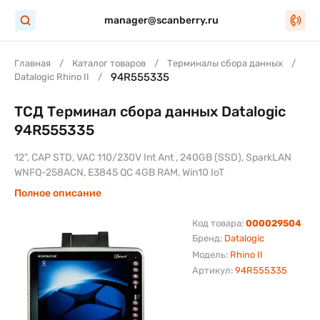
manager@scanberry.ru
Главная
Каталог товаров
Терминалы сбора данных
94R555335
Datalogic Rhino II
ТСД Терминал сбора данных Datalogic
94R555335
12", CAP STD, VAC 110/230V Int Ant , 240GB (SSD), SparkLAN
WNFQ-258ACN, E3845 QC 4GB RAM, Win10 IoT
Полное описание
Код товара:
000029504
Бренд:
Datalogic
Модель:
Rhino II
Артикул:
94R555335