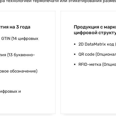
ара технологией термопечати или этикетирования размещ
ия на 3 года
Продукция с марк
цифровой структу
GTIN (14 цифровых
2D DataMatrix код
QR code (Опциона
ия (13 буквенно-
RFID-метка (Опци
овое обозначение)
цифровых и