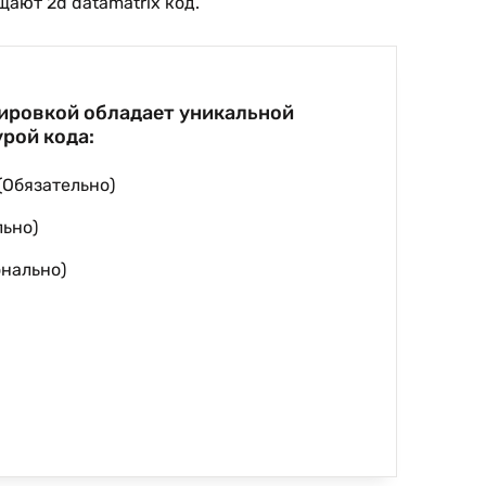
ают 2d datamatrix код.
ировкой обладает уникальной
рой кода:
 (Обязательно)
льно)
онально)