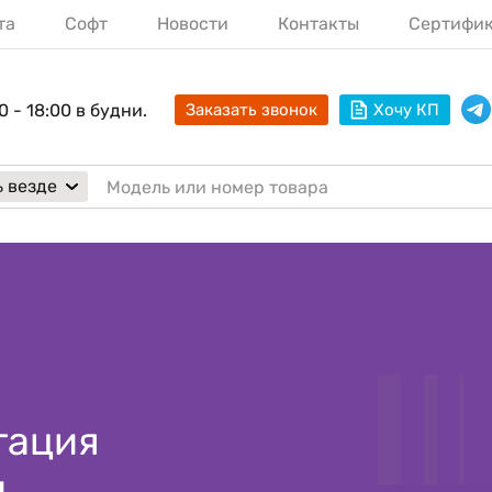
та
Софт
Новости
Контакты
Сертифи
0 - 18:00 в будни.
Заказать звонок
Хочу КП
 везде
тация
и