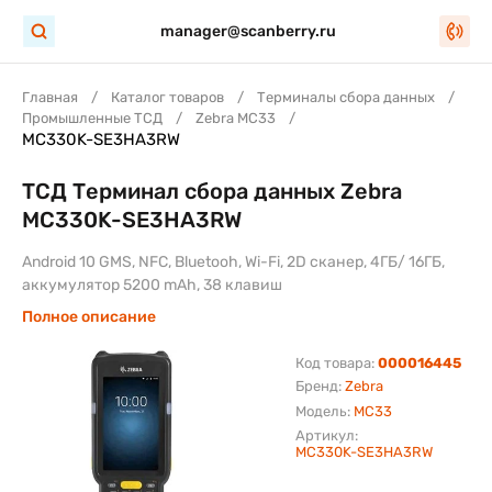
manager@scanberry.ru
Главная
Каталог товаров
Терминалы сбора данных
Промышленные ТСД
Zebra MC33
MC330K-SE3HA3RW
ТСД Терминал сбора данных Zebra
MC330K-SE3HA3RW
Android 10 GMS, NFC, Bluetooh, Wi-Fi, 2D сканер, 4ГБ/ 16ГБ,
аккумулятор 5200 mAh, 38 клавиш
Полное описание
Код товара:
000016445
Бренд:
Zebra
Модель:
MC33
Артикул:
MC330K-SE3HA3RW