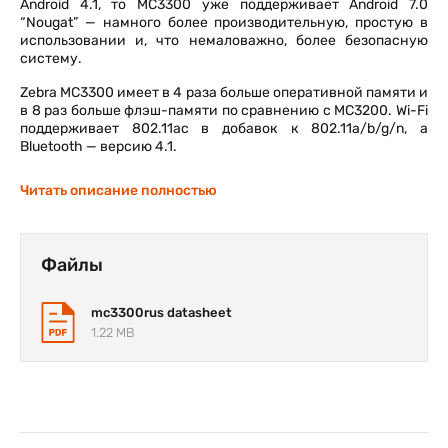
Android 4.1, то MC3300 уже поддерживает Android 7.0
“Nougat” — намного более производительную, простую в
использовании и, что немаловажно, более безопасную
систему.
Zebra MC3300 имеет в 4 раза больше оперативной памяти и
в 8 раз больше флэш-памяти по сравнению с MC3200. Wi-Fi
поддерживает 802.11ac в добавок к 802.11a/b/g/n, а
Bluetooth — версию 4.1.
Ещё один существенный шаг вперёд — это новый дисплей.
Читать описание полностью
MC3200 оснащался маленьким 3” экраном с разрешением
320 х 320. MC3300 имеет уже 4” дисплей WVGA 800 х 480
пикселей.
Файлы
С увеличением экрана немного изменился форм-фактор
устройства. MC3300 длиннее MC3200 на пол дюйма и
немного толще (1,35” против 1”). Большинство
mc3300rus datasheet
периферийных устройств, работавших с MC3200, будут
1.22 MB
работать и с MC3300.
Как и раньше, у пользователей есть возможность выбора
между 3 разными клавиатурами (на 29, 38 и 47 клавиш).
Появились 4 разные физические конфигурации —
стандартная, вращающаяся, в стиле ручки пистолета и
новая — «45°».