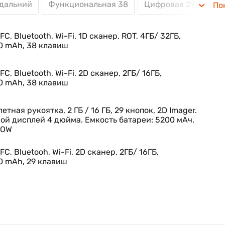
°С и имеет рейтинг защиты IP54 (защита от пыли и кап
 дальний
Функциональная 38
Цифровая 29
Бук
По
C, Bluetooth, Wi-Fi, 1D сканер, ROT, 4ГБ/ 32ГБ,
ся весьма удачным представителем довольно популярн
0 mAh, 38 клавиш
ал Android, выполнен в удачном форм-факторе и подой
C, Bluetooth, Wi-Fi, 2D сканер, 2ГБ/ 16ГБ,
равнению с предшественником. Обновлённое программн
0 mAh, 38 клавиш
ессуары — всё это делает MC3300 ещё более удобным 
летная рукоятка, 2 ГБ / 16 ГБ, 29 кнопок, 2D Imager.
й дисплей 4 дюйма. Емкость батареи: 5200 мАч,
 ROW
FC, Bluetooh, Wi-Fi, 2D сканер, 2ГБ/ 16ГБ,
0 mAh, 29 клавиш