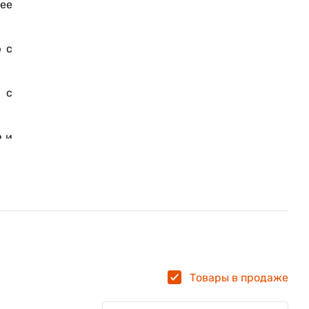
ее
 с
 с
а и
ать
47
ки
сти
Товары в продаже
ты,