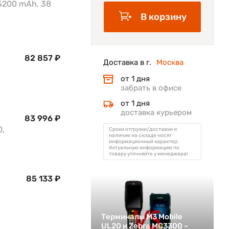
5200 mAh, 38
В корзину
82 857 ₽
Доставка в г.
Москва
от 1 дня
забрать в офисе
от 1 дня
доставка курьером
83 996 ₽
0,
Сроки отгрузки/доставки и
наличие на складе носят
информационный характер.
Актуальную информацию по
товару уточняйте у менеджера!
85 133 ₽
Терминалы M3 Mobile
UL20 и Zebra MC3300 –