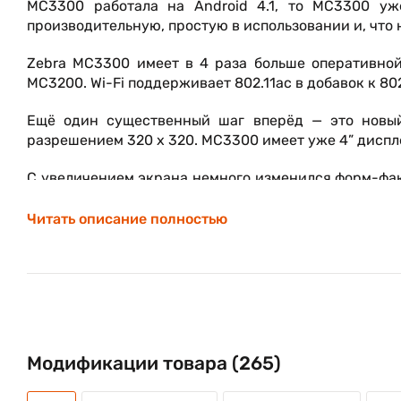
MC3300 работала на Android 4.1, то MC3300 уж
производительную, простую в использовании и, что
Zebra MC3300 имеет в 4 раза больше оперативно
MC3200. Wi-Fi поддерживает 802.11ac в добавок к 802.
Ещё один существенный шаг вперёд — это новы
разрешением 320 х 320. MC3300 имеет уже 4” диспл
С увеличением экрана немного изменился форм-фа
немного толще (1,35” против 1”). Большинство пери
и с MC3300.
Читать описание полностью
Как и раньше, у пользователей есть возможность
клавиш). Появились 4 разные физические конф
пистолета и новая — «45°».
В комплекте поставляется стандартная аккумулятор
19,2 Вт-ч.
Модификации товара (265)
Zebra MC3300 выдерживает падение с высоты поря