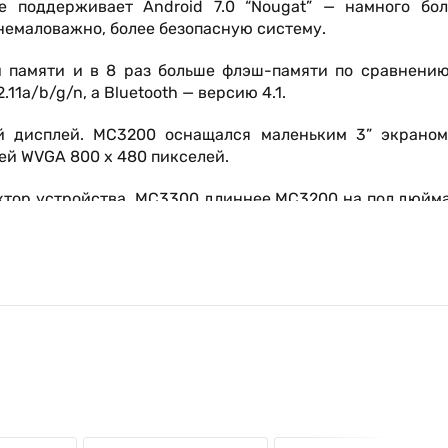
е поддерживает Android 7.0 “Nougat” — намного бол
 немаловажно, более безопасную систему.
й памяти и в 8 раз больше флэш-памяти по сравнению
11a/b/g/n, а Bluetooth — версию 4.1.
й дисплей. MC3200 оснащался маленьким 3” экраном
ей WVGA 800 х 480 пикселей.
ктор устройства. MC3300 длиннее MC3200 на пол дюйм
ферийных устройств, работавших с MC3200, будут работ
 выбора между 3 разными клавиатурами (на 29, 38 и 
игурации — стандартная, вращающаяся, в стиле руч
ная батарея на 10 Вт-ч либо батарея повышенной ёмко
дка 1.7 метра и около 1000 падений с метровой высо