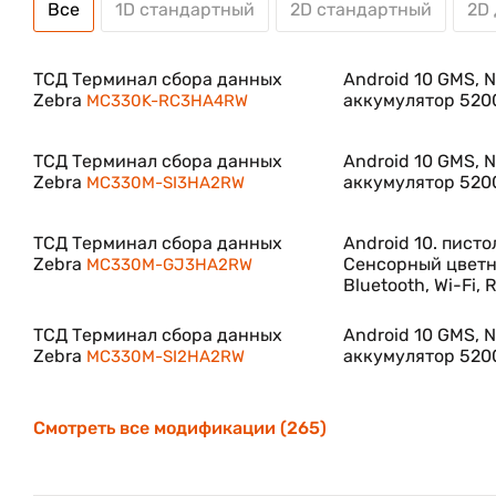
может работать при температурах от -18 °С до +45 
Все
1D стандартный
2D стандартный
2D
воды).
ТСД Терминал сбора данных
Android 10 GMS, NF
В заключении можно сказать, что MC3300 оказал
Zebra
аккумулятор 520
MC330K-RC3HA4RW
платформы MC3x00. Он поддерживает весь функцион
большому количеству пользователей.
ТСД Терминал сбора данных
Android 10 GMS, NF
MC3300 существенно повысил эргономичность по с
Zebra
аккумулятор 520
MC330M-SI3HA2RW
обеспечение, модульная установка, зарядка и акс
использования.
ТСД Терминал сбора данных
Android 10. писто
Zebra
Сенсорный цветно
MC330M-GJ3HA2RW
Bluetooth, Wi-Fi,
ТСД Терминал сбора данных
Android 10 GMS, N
Zebra
аккумулятор 520
MC330M-SI2HA2RW
Смотреть все модификации (265)