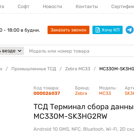
та
Софт
Новости
Контакты
Сертифи
0 - 18:00 в будни.
Заказать звонок
Хочу КП
 везде
х
Промышленные ТСД
Zebra MC33
MC330M-SK3H
Код товара:
Бренд:
Модель:
Арт
000026037
Zebra
MC33
SK3
ТСД Терминал сбора данны
MC330M-SK3HG2RW
Android 10 GMS, NFC, Bluetooh, Wi-Fi, 2D с