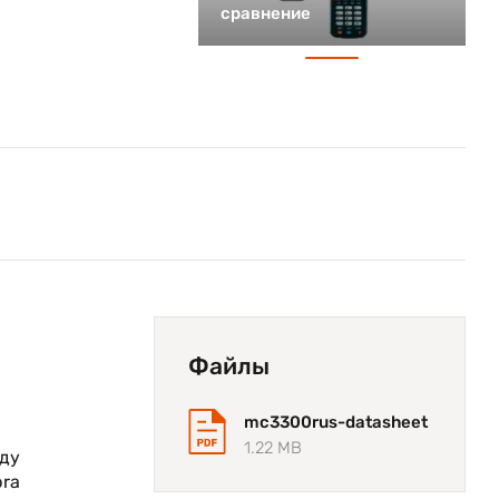
сравнение
Файлы
mc3300rus-datasheet
1.22 MB
ду
bra