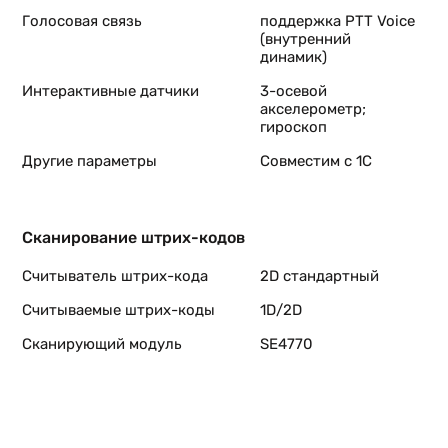
Голосовая связь
поддержка PTT Voice
(внутренний
динамик)
Интерактивные датчики
3-осевой
акселерометр;
гироскоп
Другие параметры
Совместим с 1С
Сканирование штрих-кодов
Считыватель штрих-кода
2D стандартный
Считываемые штрих-коды
1D/2D
Сканирующий модуль
SE4770