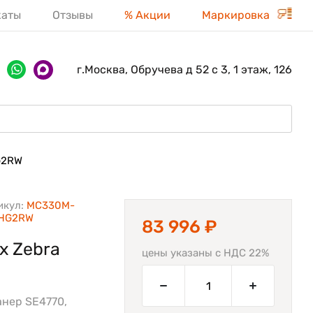
каты
Отзывы
% Акции
Маркировка
г.Москва, Обручева д 52 с 3, 1 этаж, 126
G2RW
икул:
MC330M-
HG2RW
83 996 ₽
х Zebra
цены указаны с НДС 22%
канер SE4770,