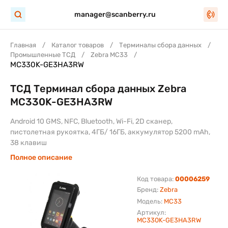
manager@scanberry.ru
Главная
Каталог товаров
Терминалы сбора данных
Промышленные ТСД
Zebra MC33
MC330K-GE3HA3RW
ТСД Терминал сбора данных Zebra
MC330K-GE3HA3RW
Android 10 GMS, NFC, Bluetooth, Wi-Fi, 2D сканер,
пистолетная рукоятка, 4ГБ/ 16ГБ, аккумулятор 5200 mAh,
38 клавиш
Полное описание
Код товара:
00006259
Бренд:
Zebra
Модель:
MC33
Артикул:
MC330K-GE3HA3RW