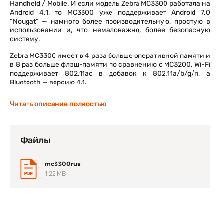
Handheld / Mobile. И если модель Zebra MC3300 работала на
Android 4.1, то MC3300 уже поддерживает Android 7.0
“Nougat” — намного более производительную, простую в
использовании и, что немаловажно, более безопасную
систему.
Zebra MC3300 имеет в 4 раза больше оперативной памяти и
в 8 раз больше флэш-памяти по сравнению с MC3200. Wi-Fi
поддерживает 802.11ac в добавок к 802.11a/b/g/n, а
Bluetooth — версию 4.1.
Ещё один существенный шаг вперёд — это новый дисплей.
Читать описание полностью
MC3200 оснащался маленьким 3” экраном с разрешением
320 х 320. MC3300 имеет уже 4” дисплей WVGA 800 х 480
пикселей.
Файлы
С увеличением экрана немного изменился форм-фактор
устройства. MC3300 длиннее MC3200 на пол дюйма и
немного толще (1,35” против 1”). Большинство
mc3300rus
периферийных устройств, работавших с MC3200, будут
1,22 MB
работать и с MC3300.
Как и раньше, у пользователей есть возможность выбора
между 3 разными клавиатурами (на 29, 38 и 47 клавиш).
Появились 4 разные физические конфигурации —