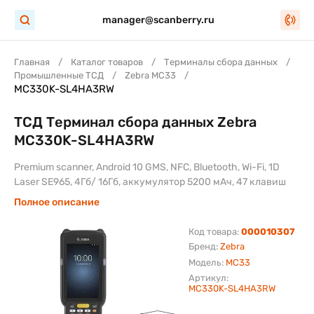
manager@scanberry.ru
Главная
Каталог товаров
Терминалы сбора данных
Промышленные ТСД
Zebra MC33
MC330K-SL4HA3RW
ТСД Терминал сбора данных Zebra
MC330K-SL4HA3RW
Premium scanner, Android 10 GMS, NFC, Bluetooth, Wi-Fi, 1D
Laser SE965, 4Гб/ 16Гб, аккумулятор 5200 мАч, 47 клавиш
Полное описание
Код товара:
000010307
Бренд:
Zebra
Модель:
MC33
Артикул:
MC330K-SL4HA3RW