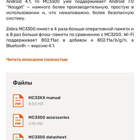
Android 4.1, то MC3300 уже поддерживает Android 7.0
“Nougat” — намного более производительную, простую в
использовании и, что немаловажно, более безопасную
систему.
Zebra MC3300 имеет в 4 раза больше оперативной памяти и
в 8 раз больше флэш-памяти по сравнению с MC3200. Wi-Fi
поддерживает 802.11ac в добавок к 802.11a/b/g/n, а
Bluetooth — версию 4.1.
Ещё один существенный шаг вперёд — это новый дисплей.
Читать описание полностью
MC3200 оснащался маленьким 3” экраном с разрешением
320 х 320. MC3300 имеет уже 4” дисплей WVGA 800 х 480
пикселей.
Файлы
С увеличением экрана немного изменился форм-фактор
устройства. MC3300 длиннее MC3200 на пол дюйма и
немного толще (1,35” против 1”). Большинство
MC33XX manual
периферийных устройств, работавших с MC3200, будут
8.83 MB
работать и с MC3300.
Как и раньше, у пользователей есть возможность выбора
MC3300 accessories
между 3 разными клавиатурами (на 29, 38 и 47 клавиш).
0.95 MB
Появились 4 разные физические конфигурации —
стандартная, вращающаяся, в стиле ручки пистолета и
MC3300 datasheet
новая — «45°».