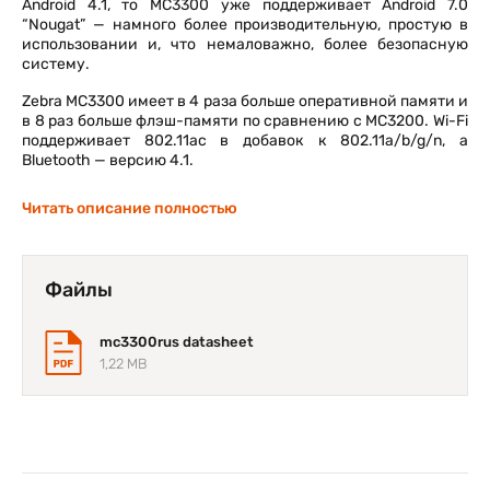
Android 4.1, то MC3300 уже поддерживает Android 7.0
“Nougat” — намного более производительную, простую в
использовании и, что немаловажно, более безопасную
систему.
Zebra MC3300 имеет в 4 раза больше оперативной памяти и
в 8 раз больше флэш-памяти по сравнению с MC3200. Wi-Fi
поддерживает 802.11ac в добавок к 802.11a/b/g/n, а
Bluetooth — версию 4.1.
Ещё один существенный шаг вперёд — это новый дисплей.
Читать описание полностью
MC3200 оснащался маленьким 3” экраном с разрешением
320 х 320. MC3300 имеет уже 4” дисплей WVGA 800 х 480
пикселей.
Файлы
С увеличением экрана немного изменился форм-фактор
устройства. MC3300 длиннее MC3200 на пол дюйма и
немного толще (1,35” против 1”). Большинство
mc3300rus datasheet
периферийных устройств, работавших с MC3200, будут
1,22 MB
работать и с MC3300.
Как и раньше, у пользователей есть возможность выбора
между 3 разными клавиатурами (на 29, 38 и 47 клавиш).
Появились 4 разные физические конфигурации —
стандартная, вращающаяся, в стиле ручки пистолета и
новая — «45°».