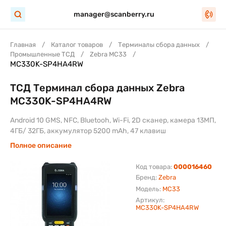
manager@scanberry.ru
Главная
Каталог товаров
Терминалы сбора данных
Промышленные ТСД
Zebra MC33
MC330K-SP4HA4RW
ТСД Терминал сбора данных Zebra
MC330K-SP4HA4RW
Android 10 GMS, NFC, Bluetooh, Wi-Fi, 2D сканер, камера 13МП,
4ГБ/ 32ГБ, аккумулятор 5200 mAh, 47 клавиш
Полное описание
Код товара:
000016460
Бренд:
Zebra
Модель:
MC33
Артикул:
MC330K-SP4HA4RW