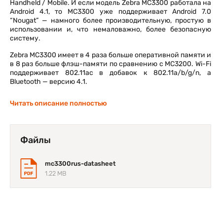
Handheld / Mobile. И если модель Zebra MC3300 работала на
Android 4.1, то MC3300 уже поддерживает Android 7.0
“Nougat” — намного более производительную, простую в
использовании и, что немаловажно, более безопасную
систему.
Zebra MC3300 имеет в 4 раза больше оперативной памяти и
в 8 раз больше флэш-памяти по сравнению с MC3200. Wi-Fi
поддерживает 802.11ac в добавок к 802.11a/b/g/n, а
Bluetooth — версию 4.1.
Ещё один существенный шаг вперёд — это новый дисплей.
Читать описание полностью
MC3200 оснащался маленьким 3” экраном с разрешением
320 х 320. MC3300 имеет уже 4” дисплей WVGA 800 х 480
пикселей.
Файлы
С увеличением экрана немного изменился форм-фактор
устройства. MC3300 длиннее MC3200 на пол дюйма и
немного толще (1,35” против 1”). Большинство
mc3300rus-datasheet
периферийных устройств, работавших с MC3200, будут
1.22 MB
работать и с MC3300.
Как и раньше, у пользователей есть возможность выбора
между 3 разными клавиатурами (на 29, 38 и 47 клавиш).
Появились 4 разные физические конфигурации —
стандартная, вращающаяся, в стиле ручки пистолета и