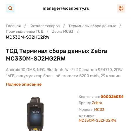
manager@scanberry.ru
Главная
Каталог товаров
Терминалы сбора данных
Промышленные ТСД
Zebra MC33
MC330M-SJ2HG2RW
ТСД Терминал сбора данных Zebra
MC330M-SJ2HG2RW
Android 10 GMS, NFC, Bluetooh, Wi-Fi, 2D сканер SE4770, 2ГБ/
16ГБ, аккумулятор большой емкости 5200 mAh, 29 клавиш
Полное описание
Код товара:
000026034
Бренд:
Zebra
Модель:
MC33
Артикул:
MC330M-SJ2HG2RW