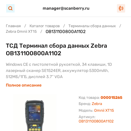
manager@scanberry.ru
Главная
Каталог товаров
Терминалы сбора данных
OB131100800A1102
Zebra Omnii XT15
ТСД Терминал сбора данных Zebra
OB131100800A1102
Windows CE с пистолетной рукояткой, 34 клавиши, 1D
лазерный сканер SE1524ER, аккумулятор 5300mAh,
512МБ/1ГБ, дисплей 3.7’’ VGA
Полное описание
Код товара:
000015265
Бренд:
Zebra
Модель:
Omnii XT15
Артикул:
OB131100800A1102