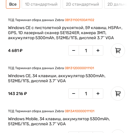
Все
1D стандартный
2D стандартный
2D дальний
арктических условиях.
Технология для надежных решений
ТСД Терминал сбора данных Zebra
OB131100100A1102
Omnii XT15 поставляется с операционными системами
Windows CE с пистолетной рукояткой, 59 клавиш, HSPA+,
Windows® CE 6.0 или Windows® Embedded Handheld 6.5,
GPS, 1D лазерный сканер SE1524ER, камера 3МП,
обеспечивающими плавную интеграцию для
аккумулятор 5300mAh, 512МБ/1ГБ, дисплей 3.7’’ VGA
автоматизации ключевых процессов и значительного
повышения производительности в реальном времени.
4 681 ₽
Прочная конструкция для исключительной надежности и
низкой стоимости владения
ТСД Терминал сбора данных Zebra
OB13120000011101
Благодаря классу герметичности IP65 и IP67 устройства
Windows CE, 34 клавиши, аккумулятор 5300mAh,
защищены от воздействия воды. Их можно использовать во
512МБ/1ГБ, дисплей 3.7’’ VGA
время дождя. Терминалы выдерживают падения с высоты
2 м (6,5 фута) на бетон.
143 216 ₽
Оптимизированная эргономичность
Эргономические показатели очень важны для
ТСД Терминал сбора данных Zebra
OB13A10000011101
эффективной и продуктивной работы разъездных
Windows Mobile, 34 клавиш, аккумулятор 5300mAh,
сотрудников. Omnii XT15 отличается сбалансированной
512МБ/1ГБ, дисплей 3.7’’ VGA
конструкцией, которая идеально сочетает удобство
использования и практичность.