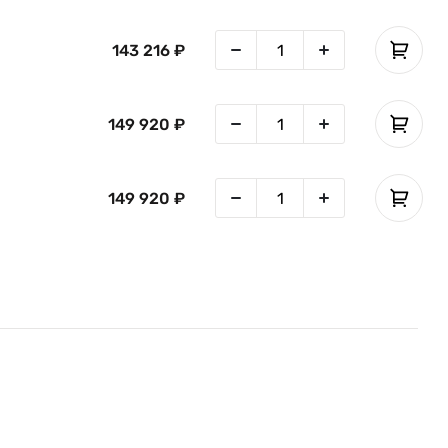
143 216 ₽
.5,
ия
149 920 ₽
149 920 ₽
но
ов.
я и