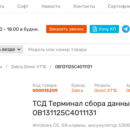
та
Софт
Новости
Контакты
Сертифи
0 - 18:00 в будни.
Заказать звонок
Хочу КП
 везде
х
Zebra Omnii XT15
OB131125C4011131
Код товара:
Бренд:
Модель:
А
000015209
Zebra
Omnii XT15
O
ТСД Терминал сбора данны
OB131125C4011131
Windows CE, 58 клавиш, аккумулятор 530