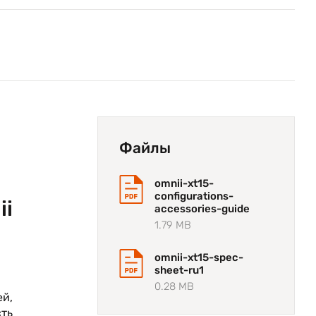
Файлы
omnii-xt15-
configurations-
ii
accessories-guide
1.79 MB
omnii-xt15-spec-
sheet-ru1
0.28 MB
й,
ть