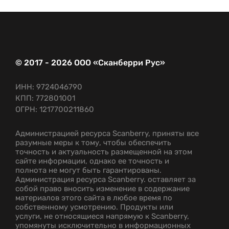
© 2017 - 2026 ООО «Сканберри Рус»
ИНН: 9724046790
КПП: 772801001
ОГРН: 1217700211860