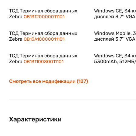
Технология для надежных решений
ТСД Терминал сбора данных
Windows CE, 34 
Zebra
дисплей 3.7’’ VGA
OB13120000011101
Omnii XT15 поставляется с операционными система
обеспечивающими плавную интеграцию для автома
ТСД Терминал сбора данных
Windows Mobile, 
производительности в реальном времени.
Zebra
дисплей 3.7’’ VGA
OB13A10000011101
Прочная конструкция для исключительной надежнос
ТСД Терминал сбора данных
Windows CE, 34 к
Zebra
5300mAh, 512МБ/1
OB13110080011101
Благодаря классу герметичности IP65 и IP67 
использовать во время дождя. Терминалы выдерживаю
Смотреть все модификации (127)
Оптимизированная эргономичность
Эргономические показатели очень важны для эффе
Omnii XT15 отличается сбалансированной конструкц
практичность.
Характеристики