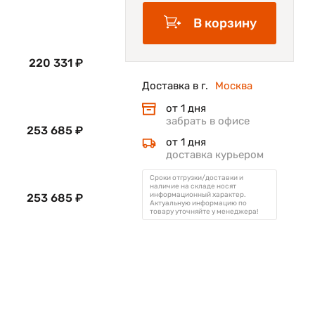
В корзину
220 331 ₽
Доставка в г.
Москва
от 1 дня
забрать в офисе
253 685 ₽
от 1 дня
доставка курьером
Сроки отгрузки/доставки и
наличие на складе носят
информационный характер.
253 685 ₽
Актуальную информацию по
товару уточняйте у менеджера!