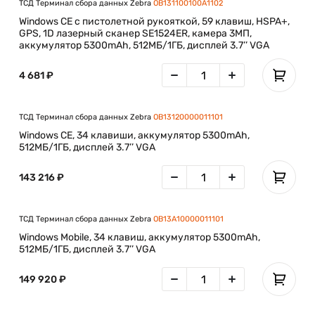
ТСД Терминал сбора данных Zebra
OB131100100A1102
арктических условиях.
Windows CE с пистолетной рукояткой, 59 клавиш, HSPA+,
GPS, 1D лазерный сканер SE1524ER, камера 3МП,
Технология для надежных решений
аккумулятор 5300mAh, 512МБ/1ГБ, дисплей 3.7’’ VGA
Omnii XT15 поставляется с операционными системами
Windows® CE 6.0 или Windows® Embedded Handheld 6.5,
4 681 ₽
обеспечивающими плавную интеграцию для
автоматизации ключевых процессов и значительного
повышения производительности в реальном времени.
ТСД Терминал сбора данных Zebra
OB13120000011101
Windows CE, 34 клавиши, аккумулятор 5300mAh,
Прочная конструкция для исключительной надежности и
512МБ/1ГБ, дисплей 3.7’’ VGA
низкой стоимости владения
Благодаря классу герметичности IP65 и IP67 устройства
143 216 ₽
защищены от воздействия воды. Их можно использовать во
время дождя. Терминалы выдерживают падения с высоты
2 м (6,5 фута) на бетон.
ТСД Терминал сбора данных Zebra
OB13A10000011101
Windows Mobile, 34 клавиш, аккумулятор 5300mAh,
Оптимизированная эргономичность
512МБ/1ГБ, дисплей 3.7’’ VGA
Эргономические показатели очень важны для
эффективной и продуктивной работы разъездных
149 920 ₽
сотрудников. Omnii XT15 отличается сбалансированной
конструкцией, которая идеально сочетает удобство
использования и практичность.