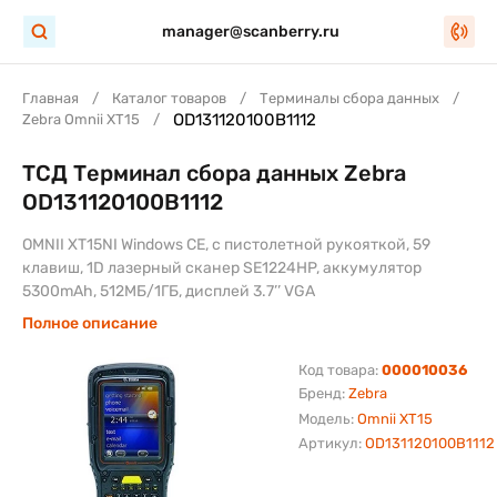
manager@scanberry.ru
Главная
Каталог товаров
Терминалы сбора данных
OD131120100B1112
Zebra Omnii XT15
ТСД Терминал сбора данных Zebra
OD131120100B1112
OMNII XT15NI Windows CE, с пистолетной рукояткой, 59
клавиш, 1D лазерный сканер SE1224HP, аккумулятор
5300mAh, 512МБ/1ГБ, дисплей 3.7’’ VGA
Полное описание
Код товара:
000010036
Бренд:
Zebra
Модель:
Omnii XT15
Артикул:
OD131120100B1112