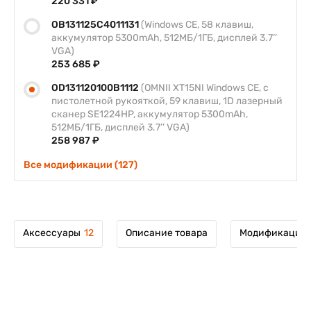
220 331 ₽
OB131125C4011131
(Windows CE, 58 клавиш,
аккумулятор 5300mAh, 512МБ/1ГБ, дисплей 3.7’’
VGA)
253 685 ₽
OD131120100B1112
(OMNII XT15NI Windows CE, с
пистолетной рукояткой, 59 клавиш, 1D лазерный
сканер SE1224HP, аккумулятор 5300mAh,
512МБ/1ГБ, дисплей 3.7’’ VGA)
258 987 ₽
Все модификации (127)
Аксессуары
12
Описание товара
Модификации 