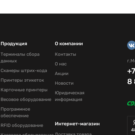
Продукция
О компании
Терминалы сбора
Контакты
г.М
данных
О нас
+7
Сканеры штрих-кода
Акции
8
Принтеры этикеток
Новости
Карточные принтеры
Юридическая
Весовое оборудование
информация
Программное
обеспечение
Интернет-магазин
RFID оборудование
4
Доставка товара