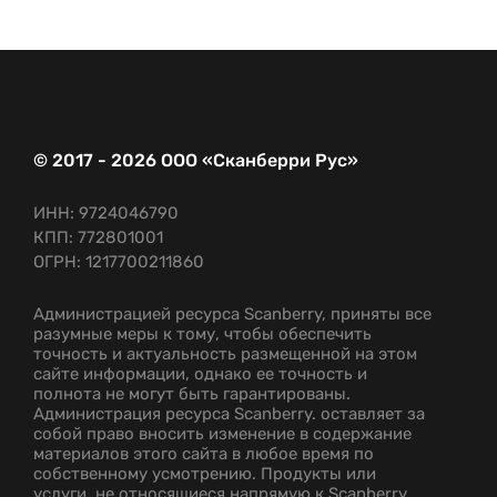
© 2017 - 2026 ООО «Сканберри Рус»
ИНН: 9724046790
КПП: 772801001
ОГРН: 1217700211860