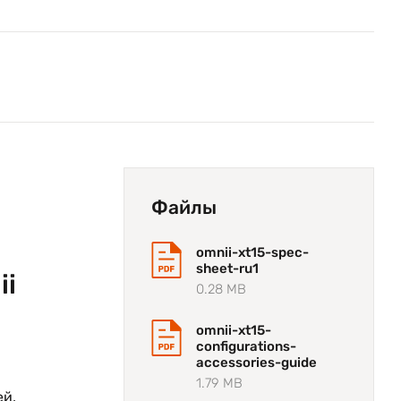
Файлы
omnii-xt15-spec-
sheet-ru1
ii
0.28 MB
omnii-xt15-
configurations-
accessories-guide
1.79 MB
й,