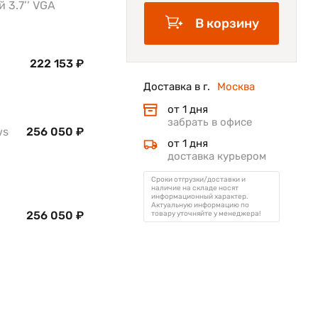
 3.7’’ VGA
В корзину
222 153 ₽
Доставка в г.
Москва
от 1 дня
забрать в офисе
ws
256 050 ₽
от 1 дня
доставка курьером
Сроки отгрузки/доставки и
наличие на складе носят
информационный характер.
Актуальную информацию по
256 050 ₽
товару уточняйте у менеджера!