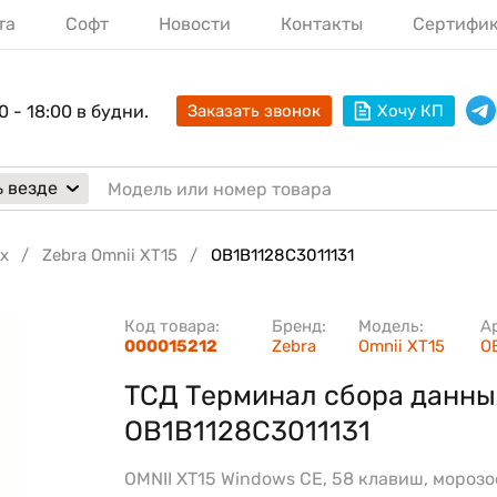
та
Софт
Новости
Контакты
Сертифи
0 - 18:00 в будни.
Заказать звонок
Хочу КП
 везде
х
Zebra Omnii XT15
OB1B1128C3011131
Код товара:
Бренд:
Модель:
А
000015212
Zebra
Omnii XT15
O
ТСД Терминал сбора данны
OB1B1128C3011131
OMNII XT15 Windows CE, 58 клавиш, морозо