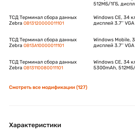
арктических условиях.
512МБ/1ГБ, диспле
Технология для надежных решений
ТСД Терминал сбора данных
Windows CE, 34 
Zebra
дисплей 3.7’’ VGA
OB13120000011101
Omnii XT15 поставляется с операционными система
обеспечивающими плавную интеграцию для автома
ТСД Терминал сбора данных
Windows Mobile, 
производительности в реальном времени.
Zebra
дисплей 3.7’’ VGA
OB13A10000011101
Прочная конструкция для исключительной надежнос
ТСД Терминал сбора данных
Windows CE, 34 к
Zebra
5300mAh, 512МБ/1
OB13110080011101
Благодаря классу герметичности IP65 и IP67 
использовать во время дождя. Терминалы выдерживаю
Смотреть все модификации (127)
Оптимизированная эргономичность
Эргономические показатели очень важны для эффе
Omnii XT15 отличается сбалансированной конструкц
практичность.
Характеристики