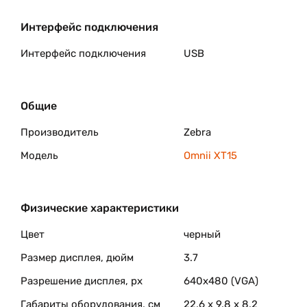
Интерфейс подключения
Интерфейс подключения
USB
Общие
Производитель
Zebra
Модель
Omnii XT15
Физические характеристики
Цвет
черный
Размер дисплея, дюйм
3.7
Разрешение дисплея, px
640х480 (VGA)
Габариты оборудования, см
22,6 x 9,8 x 8,2