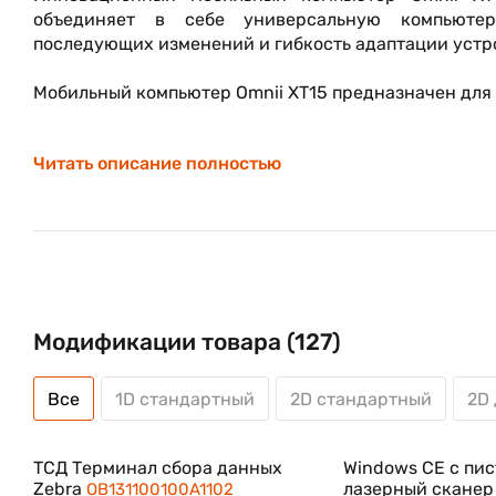
объединяет в себе универсальную компьютер
последующих изменений и гибкость адаптации устр
Мобильный компьютер Omnii XT15 предназначен для 
Компьютер Omnii XT15ni соответствует особым тр
Читать описание полностью
Omnii XT15ni имеет сертификат UL, подтвержда
работникам использовать ручное устройство повыш
условиях, например на фармацевтических, нефтега
предприятиях.
Мобильный компьютер Omnii XT15 — повышение эфф
крайне низких температур
Модификации товара (127)
Предоставьте сотрудникам доступ к информации в 
повышения эффективности управления запасами даже
Все
1D стандартный
2D стандартный
2D
Компьютер Omnii XT15 работает на базе плат
надлежащего выполнения работы логистической ц
ТСД Терминал сбора данных
Windows CE с пис
погрузочной площадки и морозильной камеры на за
Zebra
лазерный сканер
OB131100100A1102