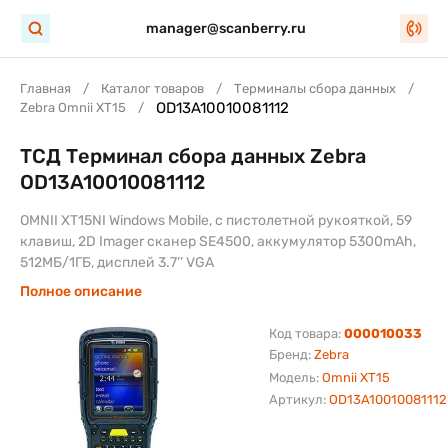
manager@scanberry.ru
Главная
Каталог товаров
Терминалы сбора данных
OD13A10010081112
Zebra Omnii XT15
ТСД Терминал сбора данных Zebra
OD13A10010081112
OMNII XT15NI Windows Mobile, с пистолетной рукояткой, 59
клавиш, 2D Imager сканер SE4500, аккумулятор 5300mAh,
512МБ/1ГБ, дисплей 3.7’’ VGA
Полное описание
Код товара:
000010033
Бренд:
Zebra
Модель:
Omnii XT15
Артикул:
OD13A10010081112