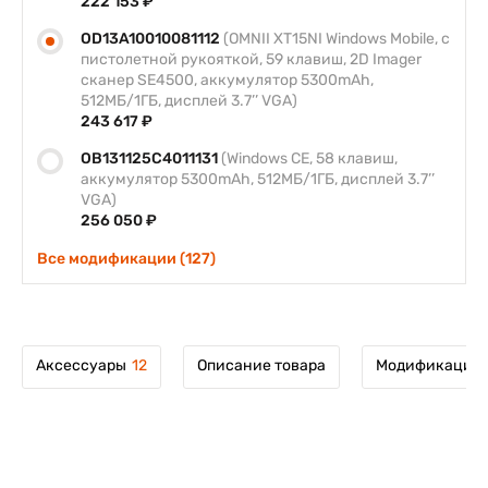
222 153 ₽
OD13A10010081112
(OMNII XT15NI Windows Mobile, с
пистолетной рукояткой, 59 клавиш, 2D Imager
сканер SE4500, аккумулятор 5300mAh,
512МБ/1ГБ, дисплей 3.7’’ VGA)
243 617 ₽
OB131125C4011131
(Windows CE, 58 клавиш,
аккумулятор 5300mAh, 512МБ/1ГБ, дисплей 3.7’’
VGA)
256 050 ₽
Все модификации (127)
Аксессуары
12
Описание товара
Модификации 