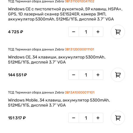
ТСД Терминал сбора данных Zebra
OB131100100A1102
арктических условиях.
Windows CE с пистолетной рукояткой, 59 клавиш, HSPA+,
GPS, 1D лазерный сканер SE1524ER, камера 3МП,
Технология для надежных решений
аккумулятор 5300mAh, 512МБ/1ГБ, дисплей 3.7’’ VGA
Omnii XT15 поставляется с операционными системами
Windows® CE 6.0 или Windows® Embedded Handheld 6.5,
4 725 ₽
обеспечивающими плавную интеграцию для
автоматизации ключевых процессов и значительного
повышения производительности в реальном времени.
ТСД Терминал сбора данных Zebra
OB13120000011101
Windows CE, 34 клавиши, аккумулятор 5300mAh,
Прочная конструкция для исключительной надежности и
512МБ/1ГБ, дисплей 3.7’’ VGA
низкой стоимости владения
Благодаря классу герметичности IP65 и IP67 устройства
144 551 ₽
защищены от воздействия воды. Их можно использовать во
время дождя. Терминалы выдерживают падения с высоты
2 м (6,5 фута) на бетон.
ТСД Терминал сбора данных Zebra
OB13A10000011101
Windows Mobile, 34 клавиш, аккумулятор 5300mAh,
Оптимизированная эргономичность
512МБ/1ГБ, дисплей 3.7’’ VGA
Эргономические показатели очень важны для
эффективной и продуктивной работы разъездных
151 317 ₽
сотрудников. Omnii XT15 отличается сбалансированной
конструкцией, которая идеально сочетает удобство
использования и практичность.