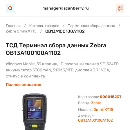
manager@scanberry.ru
Главная
Каталог товаров
Терминалы сбора данных
OB13A100100A1102
Zebra Omnii XT15
ТСД Терминал сбора данных Zebra
OB13A100100A1102
Windows Mobile, 59 клавиш, 1D лазерный сканер SE1524ER,
аккумулятор 5300mAh, 512МБ/1ГБ, дисплей 3.7’’ VGA,
стилус в комплекте
Полное описание
Код товара:
000015237
Бренд:
Zebra
Модель:
Omnii XT15
Артикул:
OB13A100100A1102