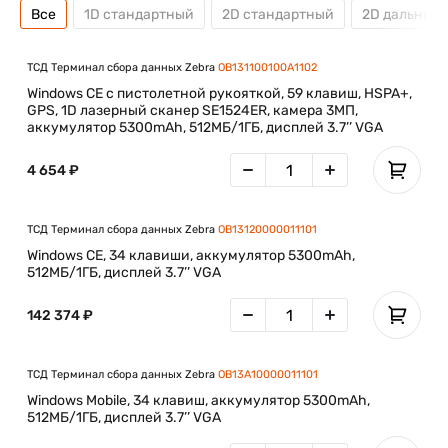
Все
1D стандартный
2D стандартный
2D дальний
арктических условиях.
Технология для надежных решений
ТСД Терминал сбора данных Zebra
OB131100100A1102
Omnii XT15 поставляется с операционными системами
Windows CE с пистолетной рукояткой, 59 клавиш, HSPA+,
Windows® CE 6.0 или Windows® Embedded Handheld 6.5,
GPS, 1D лазерный сканер SE1524ER, камера 3МП,
обеспечивающими плавную интеграцию для
аккумулятор 5300mAh, 512МБ/1ГБ, дисплей 3.7’’ VGA
автоматизации ключевых процессов и значительного
повышения производительности в реальном времени.
4 654 ₽
Прочная конструкция для исключительной надежности и
низкой стоимости владения
ТСД Терминал сбора данных Zebra
OB13120000011101
Благодаря классу герметичности IP65 и IP67 устройства
Windows CE, 34 клавиши, аккумулятор 5300mAh,
защищены от воздействия воды. Их можно использовать во
512МБ/1ГБ, дисплей 3.7’’ VGA
время дождя. Терминалы выдерживают падения с высоты
2 м (6,5 фута) на бетон.
142 374 ₽
Оптимизированная эргономичность
Эргономические показатели очень важны для
ТСД Терминал сбора данных Zebra
OB13A10000011101
эффективной и продуктивной работы разъездных
Windows Mobile, 34 клавиш, аккумулятор 5300mAh,
сотрудников. Omnii XT15 отличается сбалансированной
512МБ/1ГБ, дисплей 3.7’’ VGA
конструкцией, которая идеально сочетает удобство
использования и практичность.