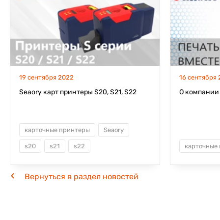
19 сентября 2022
16 сентября
Seaory карт принтеры S20, S21, S22
О компании
карточные принтеры
Seaory
s20
s21
s22
карточные
Вернуться в раздел новостей