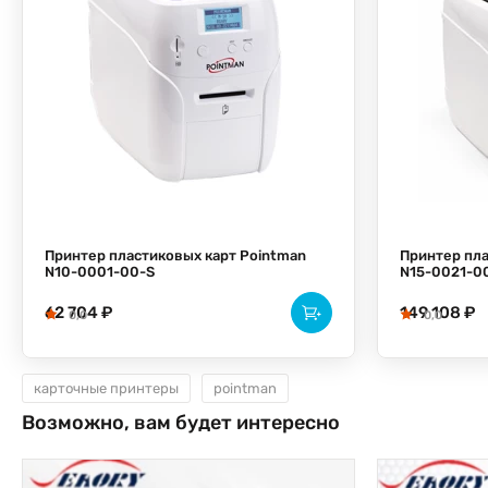
Принтер пластиковых карт Pointman
Принтер пла
N10-0001-00-S
N15-0021-0
62 704 ₽
149 108 ₽
0,0
0,0
карточные принтеры
pointman
Возможно, вам будет интересно