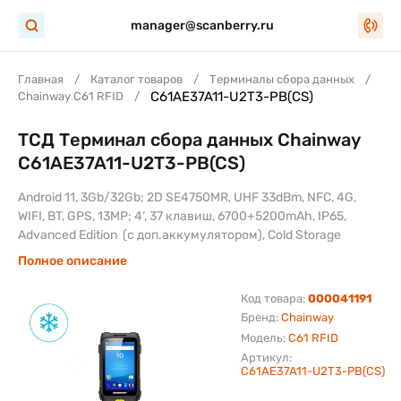
manager@scanberry.ru
Главная
Каталог товаров
Терминалы сбора данных
C61AE37A11-U2T3-PB(CS)
Chainway C61 RFID
ТСД Терминал сбора данных Chainway
C61AE37A11-U2T3-PB(CS)
Android 11, 3Gb/32Gb; 2D SE4750MR, UHF 33dBm, NFC, 4G,
WIFI, BT, GPS, 13MP; 4‘, 37 клавиш, 6700+5200mAh, IP65,
Advanced Edition (с доп.аккумулятором), Cold Storage
Полное описание
Код товара:
000041191
Бренд:
Chainway
Модель:
C61 RFID
Артикул:
C61AE37A11-U2T3-PB(CS)