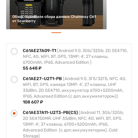
Обзор терминала сбора данных Chainway C61
от Scanberry
C61AE27A09-T1
(Android 9.0, 3Gb/32Gb; 2D SE4710,
NFC, 4G, WIFI, BT, GPS, 13MP; 4‘, 27 клавиш,
6700mAh, IP65, Advanced Edition )
55 648 ₽
C61AE27-U2T1-PB
(Android 9.0, 3Гб/32ГБ, NFC, 4G,
WIFI, BT, GPS, камера 13MP; 4‘, 27 клавиш, UHF
33dBm, 2D SE4710, аккумулятор 6700+5200mAh,
IP65, Advansed Edition (с доп.аккумялятором))
108 607 ₽
C61AE37A11-U2T3-PB(CS)
(Android 11, 3Gb/32Gb;
2D SE4750MR, UHF 33dBm, NFC, 4G, WIFI, BT, GPS,
13MP; 4‘, 37 клавиш, 6700+5200mAh, IP65,
Advanced Edition (с доп.аккумулятором), Cold
Storage)