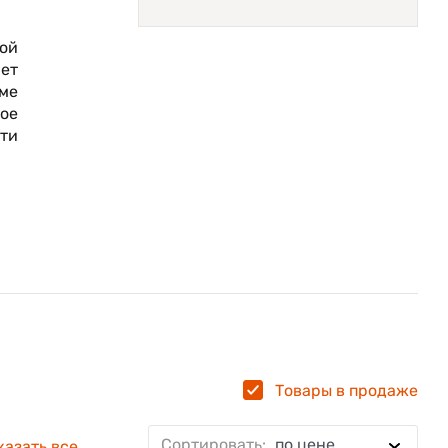
ой
ет
оме
ое
сти
Товары в продаже
Сортировать:
по цене
Цифровая 27
3 гб / 32 гб
4 гб / 64 гб
3 Гб / 
казать все