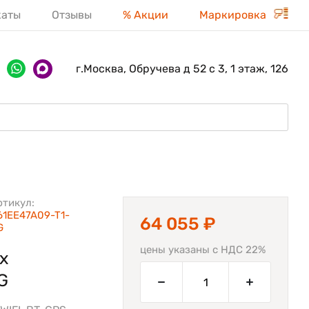
каты
Отзывы
% Акции
Маркировка
г.Москва, Обручева д 52 с 3, 1 этаж, 126
ртикул:
61EE47A09-T1-
64 055 ₽
G
цены указаны с НДС 22%
х
G