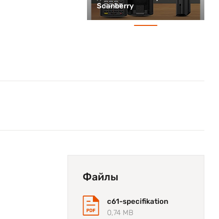
Scanberry
Файлы
c61-specifikation
0,74 MB