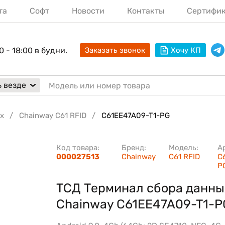
та
Софт
Новости
Контакты
Сертифи
0 - 18:00 в будни.
Заказать звонок
Хочу КП
 везде
х
Chainway C61 RFID
C61EE47A09-T1-PG
Код товара:
Бренд:
Модель:
А
000027513
Chainway
C61 RFID
C
P
ТСД Терминал сбора данны
Chainway C61EE47A09-T1-P