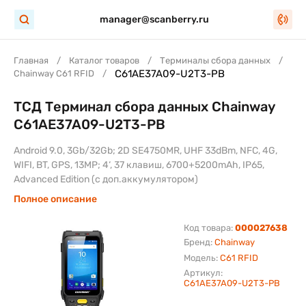
manager@scanberry.ru
Главная
Каталог товаров
Терминалы сбора данных
C61AE37A09-U2T3-PB
Chainway C61 RFID
ТСД Терминал сбора данных Chainway
C61AE37A09-U2T3-PB
Android 9.0, 3Gb/32Gb; 2D SE4750MR, UHF 33dBm, NFC, 4G,
WIFI, BT, GPS, 13MP; 4‘, 37 клавиш, 6700+5200mAh, IP65,
Advanced Edition (с доп.аккумулятором)
Полное описание
Код товара:
000027638
Бренд:
Chainway
Модель:
C61 RFID
Артикул:
C61AE37A09-U2T3-PB