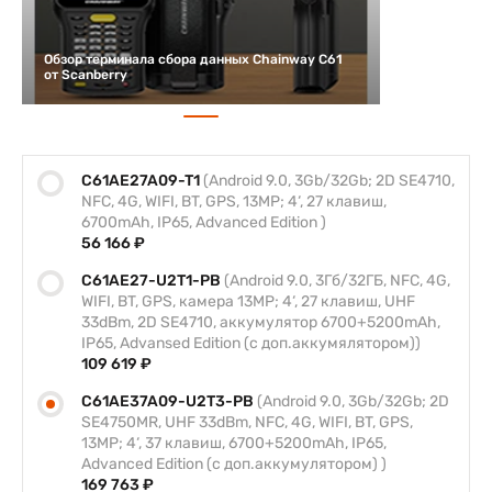
Обзор терминала сбора данных Chainway C61
от Scanberry
C61AE27A09-T1
(Android 9.0, 3Gb/32Gb; 2D SE4710,
NFC, 4G, WIFI, BT, GPS, 13MP; 4‘, 27 клавиш,
6700mAh, IP65, Advanced Edition )
56 166 ₽
C61AE27-U2T1-PB
(Android 9.0, 3Гб/32ГБ, NFC, 4G,
WIFI, BT, GPS, камера 13MP; 4‘, 27 клавиш, UHF
33dBm, 2D SE4710, аккумулятор 6700+5200mAh,
IP65, Advansed Edition (с доп.аккумялятором))
109 619 ₽
C61AE37A09-U2T3-PB
(Android 9.0, 3Gb/32Gb; 2D
SE4750MR, UHF 33dBm, NFC, 4G, WIFI, BT, GPS,
13MP; 4‘, 37 клавиш, 6700+5200mAh, IP65,
Advanced Edition (с доп.аккумулятором) )
169 763 ₽