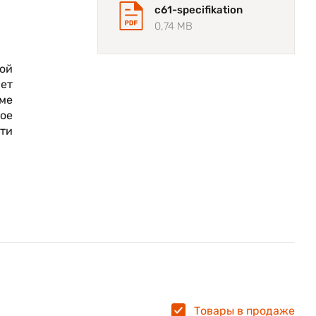
c61-specifikation
0,74 MB
ой
ет
оме
ое
сти
Товары в продаже