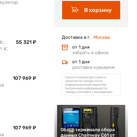
умулятор
В корзину
Доставка в г.
Москва
b;
55 321 ₽
от 1 дня
 4‘,
забрать в офисе
от 1 дня
доставка курьером
107 969 ₽
Сроки отгрузки/доставки и
наличие на складе носят
ра
информационный характер.
Актуальную информацию по
товару уточняйте у менеджера!
107 969 ₽
Обзор терминала сбора
ра
данных Chainway C61 от