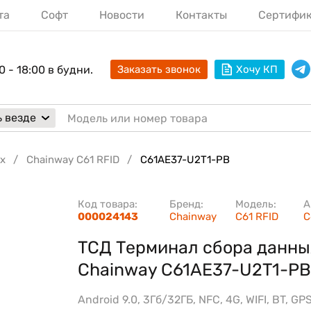
та
Софт
Новости
Контакты
Сертифи
0 - 18:00 в будни.
Заказать звонок
Хочу КП
 везде
х
Chainway C61 RFID
C61AE37-U2T1-PB
Код товара:
Бренд:
Модель:
А
000024143
Chainway
C61 RFID
C
ТСД Терминал сбора данны
Chainway C61AE37-U2T1-PB
Android 9.0, 3Гб/32ГБ, NFC, 4G, WIFI, BT, G