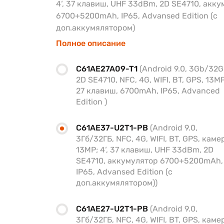
4‘, 37 клавиш, UHF 33dBm, 2D SE4710, акк
6700+5200mAh, IP65, Advansed Edition (с
доп.аккумялятором)
Полное описание
C61AE27A09-T1
(Android 9.0, 3Gb/32G
2D SE4710, NFC, 4G, WIFI, BT, GPS, 13MP;
27 клавиш, 6700mAh, IP65, Advanced
Edition )
C61AE37-U2T1-PB
(Android 9.0,
3Гб/32ГБ, NFC, 4G, WIFI, BT, GPS, каме
13MP; 4‘, 37 клавиш, UHF 33dBm, 2D
SE4710, аккумулятор 6700+5200mAh,
IP65, Advansed Edition (с
доп.аккумялятором))
C61AE27-U2T1-PB
(Android 9.0,
3Гб/32ГБ, NFC, 4G, WIFI, BT, GPS, каме