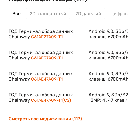
Все
2D стандартный
2D дальний
Цифров
ТСД Терминал сбора данных
Android 9.0, 3Gb/3
Chainway
клавиш, 6700mAh,
C61AE27A09-T1
ТСД Терминал сбора данных
Android 9.0, 3Gb/3
Chainway
клавиш, 6700mAh,
C61AE37A09-T1
ТСД Терминал сбора данных
Android 9.0, 3Gb/3
Chainway
клавиш, 6700mAh,
C61AE47A09-T1
ТСД Терминал сбора данных
Android 9, 3Gb/32
Chainway
13MP; 4‘, 47 клав
C61AE47A09-T1(CS)
Смотреть все модификации (117)