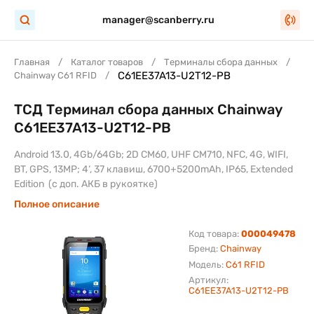
manager@scanberry.ru
Главная
Каталог товаров
Терминалы сбора данных
C61EE37A13-U2T12-PB
Chainway C61 RFID
ТСД Терминал сбора данных Chainway
C61EE37A13-U2T12-PB
Android 13.0, 4Gb/64Gb; 2D CM60, UHF CM710, NFC, 4G, WIFI,
BT, GPS, 13MP; 4‘, 37 клавиш, 6700+5200mAh, IP65, Extended
Edition (с доп. АКБ в рукоятке)
Полное описание
Код товара:
000049478
Бренд:
Chainway
Модель:
C61 RFID
Артикул:
C61EE37A13-U2T12-PB