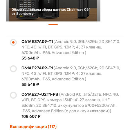
Обзор терминала сбора данных Chainway C61
от Scanberry
C61AE37A09-T1
(Android 9.0, 3Gb/32Gb; 2D SE4710,
NFC, 4G, WIFI, BT, GPS, 13MP; 4‘, 37 клавиш,
6700mAh, IP65, Advanced Edition )
55 648 ₽
C61AE27A09-T1
(Android 9.0, 3Gb/32Gb; 2D SE4710,
NFC, 4G, WIFI, BT, GPS, 13MP; 4‘, 27 клавиш,
6700mAh, IP65, Advanced Edition )
55 648 ₽
C61AE27-U2T1-PB
(Android 9.0, 3Гб/32ГБ, NFC, 4G,
WIFI, BT, GPS, камера 13MP; 4‘, 27 клавиш, UHF
33dBm, 2D SE4710, аккумулятор 6700+5200mAh,
IP65, Advansed Edition (с доп.аккумялятором))
108 607 ₽
Все модификации (117)