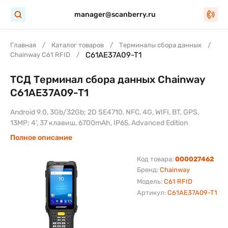
manager@scanberry.ru
Главная
Каталог товаров
Терминалы сбора данных
C61AE37A09-T1
Chainway C61 RFID
ТСД Терминал сбора данных Chainway
C61AE37A09-T1
Android 9.0, 3Gb/32Gb; 2D SE4710, NFC, 4G, WIFI, BT, GPS,
13MP; 4‘, 37 клавиш, 6700mAh, IP65, Advanced Edition
Полное описание
Код товара:
000027462
Бренд:
Chainway
Модель:
C61 RFID
Артикул:
C61AE37A09-T1